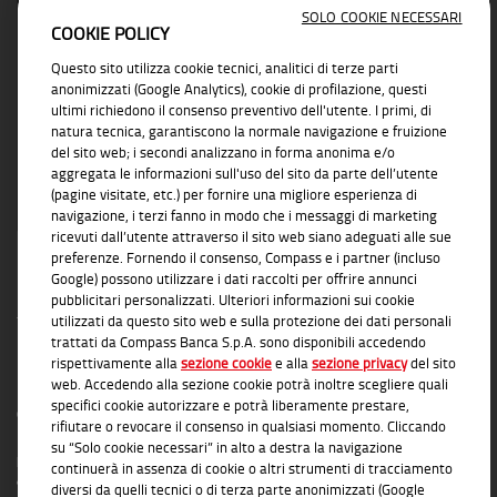
SOLO COOKIE NECESSARI
COOKIE POLICY
Vicino ad ogni esigenza di business con
Questo sito utilizza cookie tecnici, analitici di terze parti
soluzioni concrete e affidabili
anonimizzati (Google Analytics), cookie di profilazione, questi
ultimi richiedono il consenso preventivo dell'utente. I primi, di
natura tecnica, garantiscono la normale navigazione e fruizione
del sito web; i secondi analizzano in forma anonima e/o
aggregata le informazioni sull'uso del sito da parte dell’utente
(pagine visitate, etc.) per fornire una migliore esperienza di
navigazione, i terzi fanno in modo che i messaggi di marketing
ricevuti dall’utente attraverso il sito web siano adeguati alle sue
preferenze. Fornendo il consenso, Compass e i partner (incluso
Google) possono utilizzare i dati raccolti per offrire annunci
pubblicitari personalizzati. Ulteriori informazioni sui cookie
utilizzati da questo sito web e sulla protezione dei dati personali
trattati da Compass Banca S.p.A. sono disponibili accedendo
rispettivamente alla
sezione cookie
e alla
sezione privacy
del sito
INFORMAZIONI TRASPARENTI
web. Accedendo alla sezione cookie potrà inoltre scegliere quali
specifici cookie autorizzare e potrà liberamente prestare,
Compass Banca S.p.A., Banca del Gruppo Monte dei Paschi di Siena; P.I. Gruppo IVA
rifiutare o revocare il consenso in qualsiasi momento. Cliccando
Mediobanca: 10536040966 - Tutti i diritti riservati -
Dati Societari
- Messaggio
su “Solo cookie necessari” in alto a destra la navigazione
pubblicitario con finalità promozionale. Per le condizioni contrattuali si rimanda ai
continuerà in assenza di cookie o altri strumenti di tracciamento
documenti informativi disponibili presso le Filiali Compass Banca S.p.A. o presso
diversi da quelli tecnici o di terza parte anonimizzati (Google