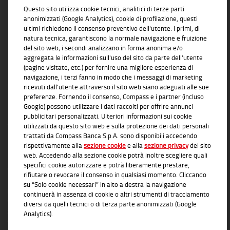
Questo sito utilizza cookie tecnici, analitici di terze parti
soluzioni concrete e affidabili
anonimizzati (Google Analytics), cookie di profilazione, questi
ultimi richiedono il consenso preventivo dell'utente. I primi, di
natura tecnica, garantiscono la normale navigazione e fruizione
del sito web; i secondi analizzano in forma anonima e/o
aggregata le informazioni sull'uso del sito da parte dell’utente
(pagine visitate, etc.) per fornire una migliore esperienza di
navigazione, i terzi fanno in modo che i messaggi di marketing
ricevuti dall’utente attraverso il sito web siano adeguati alle sue
preferenze. Fornendo il consenso, Compass e i partner (incluso
Google) possono utilizzare i dati raccolti per offrire annunci
pubblicitari personalizzati. Ulteriori informazioni sui cookie
utilizzati da questo sito web e sulla protezione dei dati personali
trattati da Compass Banca S.p.A. sono disponibili accedendo
rispettivamente alla
sezione cookie
e alla
sezione privacy
del sito
INFORMAZIONI TRASPARENTI
web. Accedendo alla sezione cookie potrà inoltre scegliere quali
specifici cookie autorizzare e potrà liberamente prestare,
Compass Banca S.p.A., Banca del Gruppo Monte dei Paschi di Siena; P.I. Gruppo IVA
rifiutare o revocare il consenso in qualsiasi momento. Cliccando
Mediobanca: 10536040966 - Tutti i diritti riservati -
Dati Societari
- Messaggio
su “Solo cookie necessari” in alto a destra la navigazione
pubblicitario con finalità promozionale. Per le condizioni contrattuali si rimanda ai
continuerà in assenza di cookie o altri strumenti di tracciamento
documenti informativi disponibili presso le Filiali Compass Banca S.p.A. o presso
diversi da quelli tecnici o di terza parte anonimizzati (Google
gli Agenti in attività finanziaria autorizzati che operano in qualità di intermediari del
Analytics).
credito convenzionati in esclusiva con Compass Banca S.p.A. L'elenco delle Filiali e