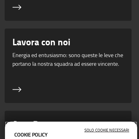
Lavora con noi
Energia ed entusiasmo: sono queste le leve che
portano la nostra squadra ad essere vincente.
Area Partner
SOLO COOKIE NECESSARI
COOKIE POLICY
Vicino ad ogni esigenza di business con