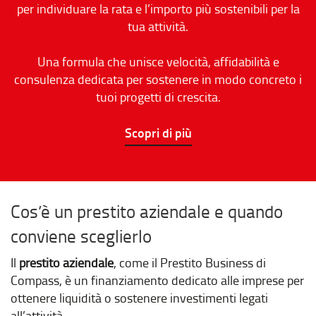
per individuare la rata e l’importo più sostenibili per la
tua attività.
Una formula che unisce velocità, affidabilità e
consulenza dedicata per sostenere in modo concreto i
tuoi progetti di crescita.
Scopri di più
Cos’è un prestito aziendale e quando
conviene sceglierlo
Il
prestito aziendale
, come il Prestito Business di
Compass, è un finanziamento dedicato alle imprese per
ottenere liquidità o sostenere investimenti legati
all’attività.