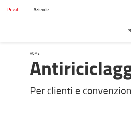
Privati
Aziende
P
HOME
Antiriciclag
Per clienti e convenzion