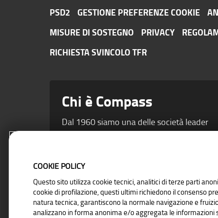
PSD2
GESTIONE PREFERENZE COOKIE
AN
MISURE DI SOSTEGNO
PRIVACY
REGOLAM
RICHIESTA SVINCOLO TFR
Chi è Compass
Dal 1960 siamo una delle società leader
del credito al consumo. Dal 2015 siamo
una Banca. Una garanzia in più di
solidità.
COOKIE POLICY
Questo sito utilizza cookie tecnici, analitici di terze parti ano
cookie di profilazione, questi ultimi richiedono il consenso prev
natura tecnica, garantiscono la normale navigazione e fruizio
analizzano in forma anonima e/o aggregata le informazioni su