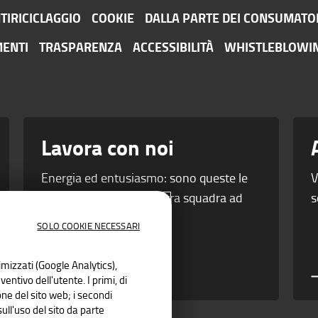
TIRICICLAGGIO
COOKIE
DALLA PARTE DEI CONSUMATO
ENTI
TRASPARENZA
ACCESSIBILITÀ
WHISTLEBLOWI
Lavora con noi
Energia ed entusiasmo: sono queste le
V
leve che portano la nostra squadra ad
s
essere vincente.
SOLO COOKIE NECESSARI
nimizzati (Google Analytics),
entivo dell'utente. I primi, di
ne del sito web; i secondi
ll'uso del sito da parte