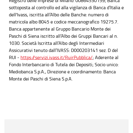
Registro delle Imprese di Milano: 00864530159; Banca
ANDREA
Presidente del Collegio
sottoposta al controllo ed alla vigilanza di Banca d’Italia e
CHIARAVALLI
Sindacale MBCredit Solutions
PRESIDENTE
dell'Ivass, iscritta all’Albo delle Banche: numero di
DEL
S.p.A.
matricola albo 8045 e codice meccanografico 19275.7.
COLLEGIO
SINDACALE
Sindaco effettivo Mediobanca
Banca appartenente al Gruppo Bancario Monte dei
Paschi di Siena iscritto all’Albo dei Gruppi Bancari al n.
SGR S.p.A.
1030. Società Iscritta all’Albo degli Intermediari
Sindaco unico Compass Rent
Assicurativi tenuto dall’IVASS: D000203141 sez. D del
S.r.l.
RUI -
https://servizi.ivass.it/RuirPubblica/
; Aderente al
Sindaco unico Compass Link
Fondo Interbancario di Tutela dei Depositi; Socio unico:
S.r.l.
Mediobanca S.p.A., Direzione e coordinamento: Banca
Presidente del Collegio
Monte dei Paschi di Siena S.p.A.
Sindacale ICS Maugeri S.p.A.;
Sindaco effettivo Forall
Confezioni S.p.A.
Presidente del Collegio
Sindacale Edenred Italia S.r.l.
PATRIZIA
Sindaco effettivo Mediobanca
LUCIA MARIA
SGR S.p.A.
RIVA