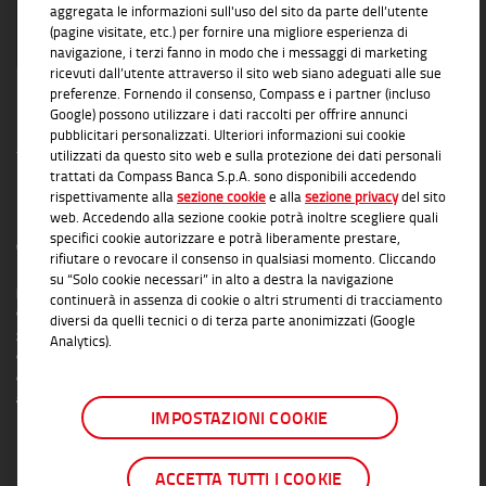
aggregata le informazioni sull'uso del sito da parte dell’utente
(pagine visitate, etc.) per fornire una migliore esperienza di
navigazione, i terzi fanno in modo che i messaggi di marketing
ricevuti dall’utente attraverso il sito web siano adeguati alle sue
preferenze. Fornendo il consenso, Compass e i partner (incluso
Google) possono utilizzare i dati raccolti per offrire annunci
pubblicitari personalizzati. Ulteriori informazioni sui cookie
utilizzati da questo sito web e sulla protezione dei dati personali
trattati da Compass Banca S.p.A. sono disponibili accedendo
rispettivamente alla
sezione cookie
e alla
sezione privacy
del sito
INFORMAZIONI TRASPARENTI
web. Accedendo alla sezione cookie potrà inoltre scegliere quali
specifici cookie autorizzare e potrà liberamente prestare,
Compass Banca S.p.A., Banca del Gruppo Monte dei Paschi di Siena; P.I. Gruppo IVA
rifiutare o revocare il consenso in qualsiasi momento. Cliccando
Mediobanca: 10536040966 - Tutti i diritti riservati -
Dati Societari
- Messaggio
su “Solo cookie necessari” in alto a destra la navigazione
pubblicitario con finalità promozionale. Per le condizioni contrattuali si rimanda ai
continuerà in assenza di cookie o altri strumenti di tracciamento
documenti informativi disponibili presso le Filiali Compass Banca S.p.A. o presso
diversi da quelli tecnici o di terza parte anonimizzati (Google
gli Agenti in attività finanziaria autorizzati che operano in qualità di intermediari del
Analytics).
credito convenzionati in esclusiva con Compass Banca S.p.A. L'elenco delle Filiali e
delle Agenzie autorizzate è disponibile sul sito
www.compass.it
. Salvo
approvazione della richiesta da parte di Compass Banca S.p.A.
IMPOSTAZIONI COOKIE
ACCETTA TUTTI I COOKIE