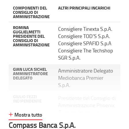
COMPONENTI DEL
ALTRI PRINCIPALI INCARICHI
CONSIGLIO DI
AMMINISTRAZIONE
ROMINA
Consigliere Tinexta S.p.A.
GUGLIELMETTI
Consigliere TOD'S S.p.A.
PRESIDENTE DEL
CONSIGLIO DI
Consigliere SPAFID S.p.A
AMMINISTRAZIONE
Consigliere The Techshop
SGR S.p.A.
GIAN LUCA SICHEL
Amministratore Delegato
AMMINISTRATORE
Mediobanca Premier
DELEGATO
S.p.A.
GIULIO FEZZI
Presidente del Consiglio di
INDIPENDENTE
Amministrazione Phoenix
Capital Iniziative di
Mostra tutto
Sviluppo S.r.l.
Compass Banca S.p.A.
Consigliere AmTrust