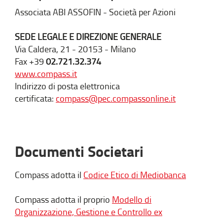
Assicurazioni S.p.A.
Associata ABI ASSOFIN - Società per Azioni
Consigliere Vitanuova
S.p.A.
SEDE LEGALE E DIREZIONE GENERALE
Via Caldera, 21 - 20153 - Milano
ELISABETTA
FREGONI
Fax +39
02.721.32.374
www.compass.it
LAURA PENNA
INDIPENDENTE
Indirizzo di posta elettronica
certificata:
compass@pec.compassonline.it
CATERINA
SCARAVILLI
MARCO TIEZZI
Vice Presidente del
Consiglio di
Documenti Societari
Amministrazione Banca
Widiba S.p.A.
Compass adotta il
Codice Etico di Mediobanca
Presidente del Consiglio di
Amministrazione
Compass adotta il proprio
Modello di
Magazzini Generali
Organizzazione, Gestione e Controllo ex
Fiduciari di Mantova S.p.A.