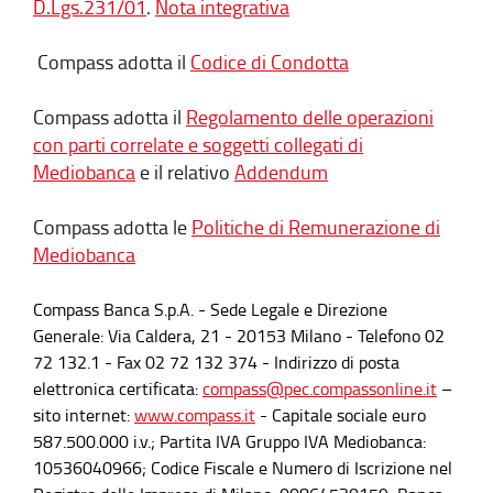
D.Lgs.231/01
.
Nota integrativa
Vice Presidente del
Consiglio di
Compass adotta il
Codice di Condotta
Amministrazione
Fondazione Banca
Compass adotta il
Regolamento delle operazioni
Agricola Mantovana
con parti correlate e soggetti collegati di
Mediobanca
e il relativo
Addendum
Compass adotta le
Politiche di Remunerazione di
Il
Collegio Sindacale
, nominato il 10 luglio
Mediobanca
2026, è in carica fino all’approvazione del
bilancio al 31 dicembre 2028, ed è
Compass Banca S.p.A. - Sede Legale e Direzione
composto da:
Generale: Via Caldera, 21 - 20153 Milano - Telefono 02
72 132.1 - Fax 02 72 132 374 - Indirizzo di posta
elettronica certificata:
compass@pec.compassonline.it
–
sito internet:
www.compass.it
- Capitale sociale euro
COMPONENTI
ALTRI PRINCIPALI INCARICHI
DEL
587.500.000 i.v.; Partita IVA Gruppo IVA Mediobanca:
COLLEGIO
10536040966; Codice Fiscale e Numero di Iscrizione nel
SINDACALE