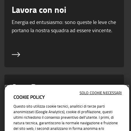
Lavora con noi
Energia ed entusiasmo: sono queste le leve che
portano la nostra squadra ad essere vincente.
Area Partner
SOLO COOKIE NECESSARI
COOKIE POLICY
Vicino ad ogni esigenza di business con
Questo sito utilizza cookie tecnici, analitici di terze parti
soluzioni concrete e affidabili
anonimizzati (Google Analytics), cookie di profilazione, questi
ultimi richiedono il consenso preventivo dell'utente. I primi, di
natura tecnica, garantiscono la normale navigazione e fruizione
del sito web; i secondi analizzano in forma anonima e/o