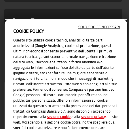
Area Partner
SOLO COOKIE NECESSARI
COOKIE POLICY
Vicino ad ogni esigenza di business con
Questo sito utilizza cookie tecnici, analitici di terze parti
soluzioni concrete e affidabili
anonimizzati (Google Analytics), cookie di profilazione, questi
ultimi richiedono il consenso preventivo dell'utente. I primi, di
natura tecnica, garantiscono la normale navigazione e fruizione
del sito web; i secondi analizzano in forma anonima e/o
aggregata le informazioni sull'uso del sito da parte dell’utente
(pagine visitate, etc.) per fornire una migliore esperienza di
navigazione, i terzi fanno in modo che i messaggi di marketing
ricevuti dall’utente attraverso il sito web siano adeguati alle sue
preferenze. Fornendo il consenso, Compass e i partner (incluso
Google) possono utilizzare i dati raccolti per offrire annunci
pubblicitari personalizzati. Ulteriori informazioni sui cookie
utilizzati da questo sito web e sulla protezione dei dati personali
trattati da Compass Banca S.p.A. sono disponibili accedendo
rispettivamente alla
sezione cookie
e alla
sezione privacy
del sito
INFORMAZIONI TRASPARENTI
web. Accedendo alla sezione cookie potrà inoltre scegliere quali
specifici cookie autorizzare e potrà liberamente prestare,