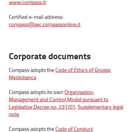
www.compass.it
Compagnie Monégasque de
Banque
Certified e-mail address:
Member of the Board of
compass@pec.compassonline.it
Directors of CheBanca!
Director of MBFACTA
Director of Futuro S.p.A
ROMINA
Corporate documents
Director of MBFACTA
GUGLIELMETTI
INDIPENDENT
(*)
Compass adopts the
Code of Ethics of Gruppo
FABIO SALVATI
Mediobanca
INDIPENDENT
(*)
Compass adopts its own
Organisation,
Management and Control Model pursuant to
*Independence requisites pursuant to article
Legislative Decree no. 231/01
.
Supplementary legal
2399 of the Italian Civil Code
note
The
Board of Statutory Auditors
, on 24
Compass adopts the
Code of Conduct
October 2017, is in office until the approval