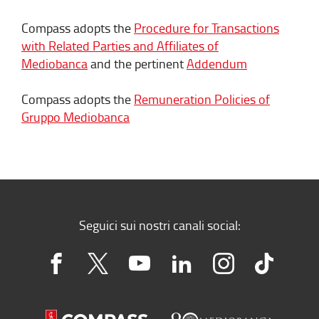
of the financial statements at 30 June 2020,
Compass adopts the
Procedure for Transactions
and is made up as follows:
with Related Parties and Affiliates of
Mediobanca
and the pertinent
Addendum
Compass adopts the
Remuneration Policies of
Gruppo Mediobanca
MEMBERS
MAIN POSITIONS HELD IN OTHER
OF THE
COMPANIES OPERATING ON THE
BOARD OF
CREDIT, INSURANCE AND FINANCIAL
STATUATORY
MARKETS
AUDITORS
ANDREA
Statutory Auditor of CheBanca!
CHIARAVALLI
Statutory Auditor of
CHAIRMAN
Seguici sui nostri canali social:
SelmaBipiemme Leasing
FRANCESCO
Statutory Auditor of CheBanca!
GERLA
Statutory Auditor of Spafid
STATUATORY
AUDITOR