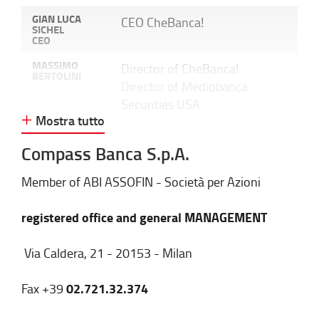
GIAN LUCA
CEO CheBanca!
SICHEL
CEO
MASSIMO
Director of CheBanca!
BERTOLINI
Director of Mediobanca
Securities USA
Mostra tutto
Chairman of Board of
Directors of MBFACTA
Compass Banca S.p.A.
Chairman of Board of
Directors of MIS
Member of ABI ASSOFIN - Società per Azioni
MARCO POZZI
CEO di MIS
registered office and general MANAGEMENT
General Manager of MIS
Director of Mediobanca
Via Caldera, 21 - 20153 - Milan
SVEVA SEVERI
Member of the Board of
02.721.32.374
Fax +39
Directors and Member of the
Executive Committee of