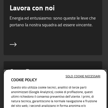
Lavora con noi
Energia ed entusiasmo: sono queste le leve che
portano la nostra squadra ad essere vincente.
Area Partner
SOLO COOKIE NECESSARI
COOKIE POLICY
Vicino ad ogni esigenza di business con
Questo sito utilizza cookie tecnici, analitici di terze parti
soluzioni concrete e affidabili
anonimizzati (Google Analytics), cookie di profilazione, questi
ultimi richiedono il consenso preventivo dell'utente. I primi, di
natura tecnica, garantiscono la normale navigazione e fruizione
del sito web; i secondi analizzano in forma anonima e/o