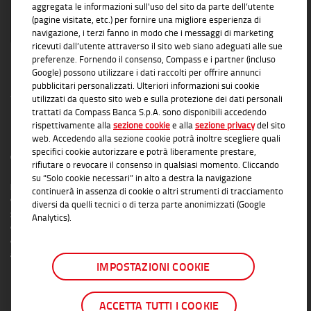
aggregata le informazioni sull'uso del sito da parte dell’utente
(pagine visitate, etc.) per fornire una migliore esperienza di
navigazione, i terzi fanno in modo che i messaggi di marketing
ricevuti dall’utente attraverso il sito web siano adeguati alle sue
preferenze. Fornendo il consenso, Compass e i partner (incluso
Google) possono utilizzare i dati raccolti per offrire annunci
pubblicitari personalizzati. Ulteriori informazioni sui cookie
utilizzati da questo sito web e sulla protezione dei dati personali
trattati da Compass Banca S.p.A. sono disponibili accedendo
rispettivamente alla
sezione cookie
e alla
sezione privacy
del sito
INFORMAZIONI TRASPARENTI
web. Accedendo alla sezione cookie potrà inoltre scegliere quali
specifici cookie autorizzare e potrà liberamente prestare,
Compass Banca S.p.A., Banca del Gruppo Monte dei Paschi di Siena; P.I. Gruppo IVA
rifiutare o revocare il consenso in qualsiasi momento. Cliccando
Mediobanca: 10536040966 - Tutti i diritti riservati -
Dati Societari
- Messaggio
su “Solo cookie necessari” in alto a destra la navigazione
pubblicitario con finalità promozionale. Per le condizioni contrattuali si rimanda ai
continuerà in assenza di cookie o altri strumenti di tracciamento
documenti informativi disponibili presso le Filiali Compass Banca S.p.A. o presso
diversi da quelli tecnici o di terza parte anonimizzati (Google
gli Agenti in attività finanziaria autorizzati che operano in qualità di intermediari del
Analytics).
credito convenzionati in esclusiva con Compass Banca S.p.A. L'elenco delle Filiali e
delle Agenzie autorizzate è disponibile sul sito
www.compass.it
. Salvo
approvazione della richiesta da parte di Compass Banca S.p.A.
IMPOSTAZIONI COOKIE
ACCETTA TUTTI I COOKIE