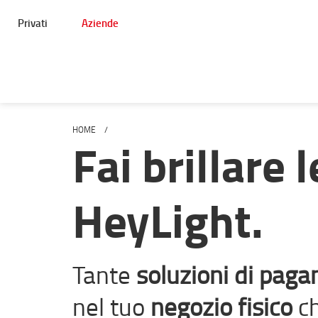
Privati
Aziende
HOME
Fai brillare 
HeyLight.
Tante
soluzioni di pag
nel tuo
negozio fisico
c