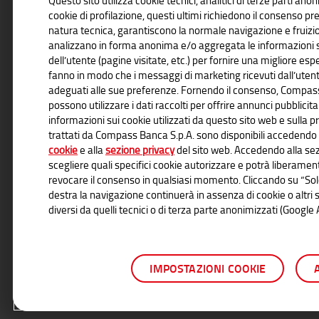
Questo sito utilizza cookie tecnici, analitici di terze parti ano
cookie di profilazione, questi ultimi richiedono il consenso prev
natura tecnica, garantiscono la normale navigazione e fruizio
analizzano in forma anonima e/o aggregata le informazioni su
dell’utente (pagine visitate, etc.) per fornire una migliore espe
fanno in modo che i messaggi di marketing ricevuti dall’utent
INFORMAZIONI TRASPARENTI
adeguati alle sue preferenze. Fornendo il consenso, Compass 
possono utilizzare i dati raccolti per offrire annunci pubblicitar
HeyLight è un marchio registrato di Compass Banca S.p.A. socio unico
informazioni sui cookie utilizzati da questo sito web e sulla p
Dati Societari*. Messaggio Pubblicitario con finalità promozionale. Il
trattati da Compass Banca S.p.A. sono disponibili accedendo
dell’acquisto, concessa ai consumatori da venditori di beni e servizi co
cookie
e alla
sezione privacy
del sito web. Accedendo alla sez
cessione a Compass Banca S.p.A. del credito, corrispondente al prezzo d
scegliere quali specifici cookie autorizzare e potrà liberament
di beni e servizi. Per le condizioni economiche e contrattuali relative al
revocare il consenso in qualsiasi momento. Cliccando su “Solo
www.HeyLight.com
presso le Filiali Compass Banca S.p.A. o presso g
destra la navigazione continuerà in assenza di cookie o altri
esclusiva di prodotto di Compass Banca S.p.A.. Salvo approvazione di
contrattuali del finanziamento disponibili sul sito
www.compass.it
,
w
diversi da quelli tecnici o di terza parte anonimizzati (Google 
venditori, potrebbe essere prevista documentazione aggiuntiva.
IMPOSTAZIONI COOKIE