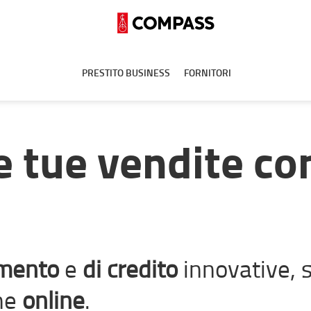
PRESTITO BUSINESS
FORNITORI
le tue vendite co
amento
e
di credito
innovative, s
he
online
.