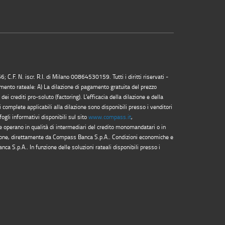
F. N. iscr. R.I. di Milano 00864530159. Tutti i diritti riservati -
amento rateale: A) La dilazione di pagamento gratuita del prezzo
 crediti pro-soluto (factoring). L'efficacia della dilazione e della
complete applicabili alla dilazione sono disponibili presso i venditori
fogli informativi disponibili sul sito
www.compass.it
,
e operano in qualità di intermediari del credito monomandatari o in
zione, direttamente da Compass Banca S.p.A.. Condizioni economiche e
a S.p.A.. In funzione delle soluzioni rateali disponibili presso i