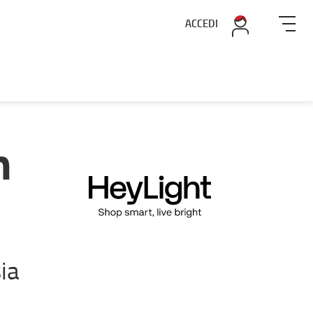
ACCEDI
n
ia