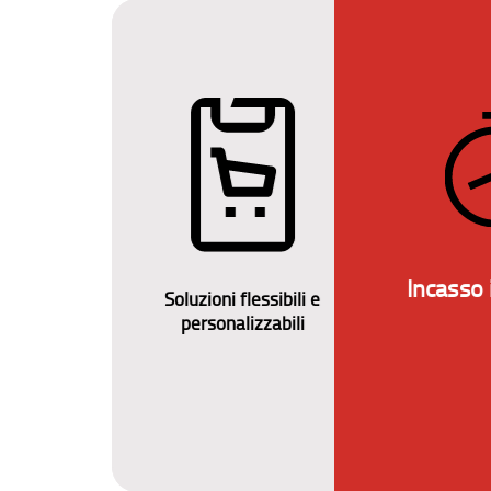
sfatti e
Incasso
ati​
Soluzioni flessibili e
personalizzabili