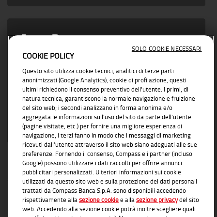
Area Partner
SOLO COOKIE NECESSARI
COOKIE POLICY
Vicino ad ogni esigenza di business con
Questo sito utilizza cookie tecnici, analitici di terze parti
soluzioni concrete e affidabili
anonimizzati (Google Analytics), cookie di profilazione, questi
ultimi richiedono il consenso preventivo dell'utente. I primi, di
natura tecnica, garantiscono la normale navigazione e fruizione
del sito web; i secondi analizzano in forma anonima e/o
aggregata le informazioni sull'uso del sito da parte dell’utente
(pagine visitate, etc.) per fornire una migliore esperienza di
navigazione, i terzi fanno in modo che i messaggi di marketing
ricevuti dall’utente attraverso il sito web siano adeguati alle sue
preferenze. Fornendo il consenso, Compass e i partner (incluso
Google) possono utilizzare i dati raccolti per offrire annunci
pubblicitari personalizzati. Ulteriori informazioni sui cookie
utilizzati da questo sito web e sulla protezione dei dati personali
trattati da Compass Banca S.p.A. sono disponibili accedendo
rispettivamente alla
sezione cookie
e alla
sezione privacy
del sito
INFORMAZIONI TRASPARENTI
web. Accedendo alla sezione cookie potrà inoltre scegliere quali