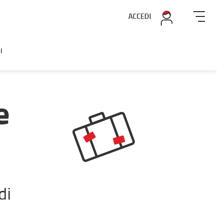
ACCEDI
I
e
di