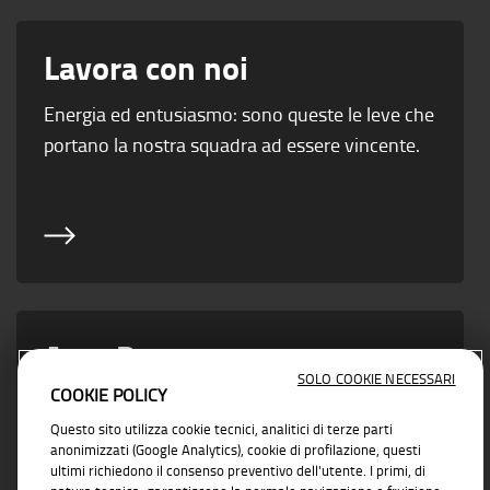
Lavora con noi
Energia ed entusiasmo: sono queste le leve che
portano la nostra squadra ad essere vincente.
Area Partner
SOLO COOKIE NECESSARI
COOKIE POLICY
Vicino ad ogni esigenza di business con
Questo sito utilizza cookie tecnici, analitici di terze parti
soluzioni concrete e affidabili
anonimizzati (Google Analytics), cookie di profilazione, questi
ultimi richiedono il consenso preventivo dell'utente. I primi, di