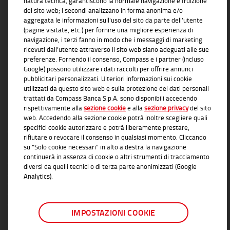
natura tecnica, garantiscono la normale navigazione e fruizione
del sito web; i secondi analizzano in forma anonima e/o
aggregata le informazioni sull'uso del sito da parte dell’utente
(pagine visitate, etc.) per fornire una migliore esperienza di
navigazione, i terzi fanno in modo che i messaggi di marketing
ricevuti dall’utente attraverso il sito web siano adeguati alle sue
preferenze. Fornendo il consenso, Compass e i partner (incluso
Google) possono utilizzare i dati raccolti per offrire annunci
pubblicitari personalizzati. Ulteriori informazioni sui cookie
utilizzati da questo sito web e sulla protezione dei dati personali
trattati da Compass Banca S.p.A. sono disponibili accedendo
rispettivamente alla
sezione cookie
e alla
sezione privacy
del sito
INFORMAZIONI TRASPARENTI
web. Accedendo alla sezione cookie potrà inoltre scegliere quali
specifici cookie autorizzare e potrà liberamente prestare,
Compass Banca S.p.A., Banca del Gruppo Monte dei Paschi di Siena; P.I. Gruppo IVA
rifiutare o revocare il consenso in qualsiasi momento. Cliccando
Mediobanca: 10536040966 - Tutti i diritti riservati -
Dati Societari
- Messaggio
su “Solo cookie necessari” in alto a destra la navigazione
pubblicitario con finalità promozionale. Per le condizioni contrattuali si rimanda ai
continuerà in assenza di cookie o altri strumenti di tracciamento
documenti informativi disponibili presso le Filiali Compass Banca S.p.A. o presso
diversi da quelli tecnici o di terza parte anonimizzati (Google
gli Agenti in attività finanziaria autorizzati che operano in qualità di intermediari del
Analytics).
credito convenzionati in esclusiva con Compass Banca S.p.A. L'elenco delle Filiali e
delle Agenzie autorizzate è disponibile sul sito
www.compass.it
. Salvo
approvazione della richiesta da parte di Compass Banca S.p.A.
IMPOSTAZIONI COOKIE