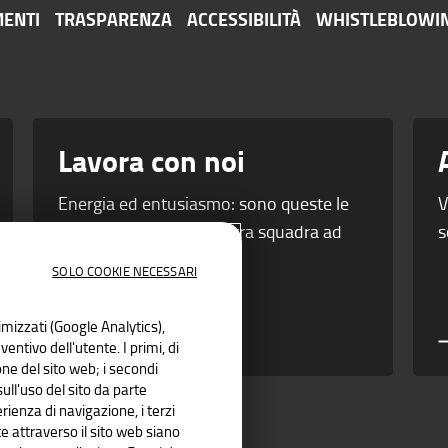
ENTI
TRASPARENZA
ACCESSIBILITÀ
WHISTLEBLOWI
Lavora con noi
Energia ed entusiasmo: sono queste le
V
leve che portano la nostra squadra ad
s
essere vincente.
SOLO COOKIE NECESSARI
nimizzati (Google Analytics),
entivo dell'utente. I primi, di
ne del sito web; i secondi
ll'uso del sito da parte
rienza di navigazione, i terzi
e attraverso il sito web siano