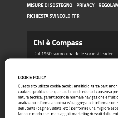
MISURE DI SOSTEGNO
PRIVACY
REGOLAM
RICHIESTA SVINCOLO TFR
Chi è Compass
Dal 1960 siamo una delle società leader
del credito al consumo. Dal 2015 siamo
una Banca. Una garanzia in più di
solidità.
COOKIE POLICY
Questo sito utilizza cookie tecnici, analitici di terze parti ano
cookie di profilazione, questi ultimi richiedono il consenso prev
natura tecnica, garantiscono la normale navigazione e fruizio
analizzano in forma anonima e/o aggregata le informazioni su
dell’utente (pagine visitate, etc.) per fornire una migliore espe
fanno in modo che i messaggi di marketing ricevuti dall’utent