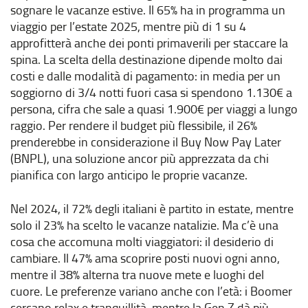
sognare le vacanze estive. Il 65% ha in programma un
viaggio per l’estate 2025, mentre più di 1 su 4
approfitterà anche dei ponti primaverili per staccare la
spina. La scelta della destinazione dipende molto dai
costi e dalle modalità di pagamento: in media per un
soggiorno di 3/4 notti fuori casa si spendono 1.130€ a
persona, cifra che sale a quasi 1.900€ per viaggi a lungo
raggio. Per rendere il budget più flessibile, il 26%
prenderebbe in considerazione il Buy Now Pay Later
(BNPL), una soluzione ancor più apprezzata da chi
pianifica con largo anticipo le proprie vacanze.
Nel 2024, il 72% degli italiani è partito in estate, mentre
solo il 23% ha scelto le vacanze natalizie. Ma c’è una
cosa che accomuna molti viaggiatori: il desiderio di
cambiare. Il 47% ama scoprire posti nuovi ogni anno,
mentre il 38% alterna tra nuove mete e luoghi del
cuore. Le preferenze variano anche con l’età: i Boomer
cercano relax e tranquillità, mentre la Gen Z dà più