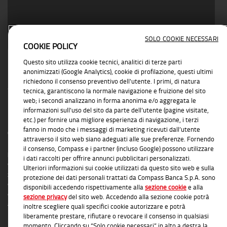
SOLO COOKIE NECESSARI
COOKIE POLICY
Questo sito utilizza cookie tecnici, analitici di terze parti
anonimizzati (Google Analytics), cookie di profilazione, questi ultimi
richiedono il consenso preventivo dell'utente. I primi, di natura
tecnica, garantiscono la normale navigazione e fruizione del sito
web; i secondi analizzano in forma anonima e/o aggregata le
informazioni sull'uso del sito da parte dell’utente (pagine visitate,
INFORMAZIONI TRASPARENTI
etc.) per fornire una migliore esperienza di navigazione, i terzi
fanno in modo che i messaggi di marketing ricevuti dall’utente
Compass Banca S.p.A., Banca del Gruppo Monte dei Paschi di Siena; P.I. Gruppo IVA
attraverso il sito web siano adeguati alle sue preferenze. Fornendo
Mediobanca: 10536040966 - Tutti i diritti riservati -
Dati Societari
- Messaggio
il consenso, Compass e i partner (incluso Google) possono utilizzare
pubblicitario con finalità promozionale. Per le condizioni contrattuali si rimanda ai
i dati raccolti per offrire annunci pubblicitari personalizzati.
documenti informativi disponibili presso le Filiali Compass Banca S.p.A. o presso
Ulteriori informazioni sui cookie utilizzati da questo sito web e sulla
gli Agenti in attività finanziaria autorizzati che operano in qualità di intermediari del
protezione dei dati personali trattati da Compass Banca S.p.A. sono
credito convenzionati in esclusiva con Compass Banca S.p.A. L'elenco delle Filiali e
disponibili accedendo rispettivamente alla
sezione cookie
e alla
delle Agenzie autorizzate è disponibile sul sito
www.compass.it
. Salvo
sezione privacy
del sito web. Accedendo alla sezione cookie potrà
approvazione della richiesta da parte di Compass Banca S.p.A.
inoltre scegliere quali specifici cookie autorizzare e potrà
liberamente prestare, rifiutare o revocare il consenso in qualsiasi
momento. Cliccando su “Solo cookie necessari” in alto a destra la