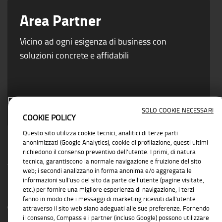
Area Partner
Vicino ad ogni esigenza di business con
soluzioni concrete e affidabili
SOLO COOKIE NECESSARI
COOKIE POLICY
Questo sito utilizza cookie tecnici, analitici di terze parti
anonimizzati (Google Analytics), cookie di profilazione, questi ultimi
richiedono il consenso preventivo dell'utente. I primi, di natura
tecnica, garantiscono la normale navigazione e fruizione del sito
web; i secondi analizzano in forma anonima e/o aggregata le
informazioni sull'uso del sito da parte dell’utente (pagine visitate,
etc.) per fornire una migliore esperienza di navigazione, i terzi
INFORMAZIONI TRASPARENTI
fanno in modo che i messaggi di marketing ricevuti dall’utente
Compass Banca S.p.A., Banca del Gruppo Monte dei Paschi di Siena; P.I. Gruppo IVA
attraverso il sito web siano adeguati alle sue preferenze. Fornendo
Mediobanca: 10536040966 - Tutti i diritti riservati -
Dati Societari
- Messaggio
il consenso, Compass e i partner (incluso Google) possono utilizzare