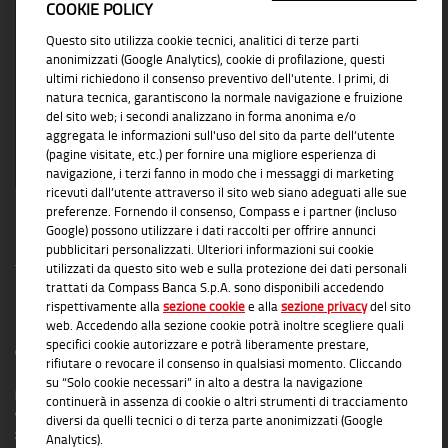
COOKIE POLICY
Vicino ad ogni esigenza di business con
Questo sito utilizza cookie tecnici, analitici di terze parti
soluzioni concrete e affidabili
anonimizzati (Google Analytics), cookie di profilazione, questi
ultimi richiedono il consenso preventivo dell'utente. I primi, di
natura tecnica, garantiscono la normale navigazione e fruizione
del sito web; i secondi analizzano in forma anonima e/o
aggregata le informazioni sull'uso del sito da parte dell’utente
(pagine visitate, etc.) per fornire una migliore esperienza di
navigazione, i terzi fanno in modo che i messaggi di marketing
ricevuti dall’utente attraverso il sito web siano adeguati alle sue
preferenze. Fornendo il consenso, Compass e i partner (incluso
Google) possono utilizzare i dati raccolti per offrire annunci
pubblicitari personalizzati. Ulteriori informazioni sui cookie
utilizzati da questo sito web e sulla protezione dei dati personali
trattati da Compass Banca S.p.A. sono disponibili accedendo
rispettivamente alla
sezione cookie
e alla
sezione privacy
del sito
INFORMAZIONI TRASPARENTI
web. Accedendo alla sezione cookie potrà inoltre scegliere quali
specifici cookie autorizzare e potrà liberamente prestare,
Compass Banca S.p.A., Banca del Gruppo Monte dei Paschi di Siena; P.I. Gruppo IVA
rifiutare o revocare il consenso in qualsiasi momento. Cliccando
Mediobanca: 10536040966 - Tutti i diritti riservati -
Dati Societari
- Messaggio
su “Solo cookie necessari” in alto a destra la navigazione
pubblicitario con finalità promozionale. Per le condizioni contrattuali si rimanda ai
continuerà in assenza di cookie o altri strumenti di tracciamento
documenti informativi disponibili presso le Filiali Compass Banca S.p.A. o presso
diversi da quelli tecnici o di terza parte anonimizzati (Google
gli Agenti in attività finanziaria autorizzati che operano in qualità di intermediari del
Analytics).