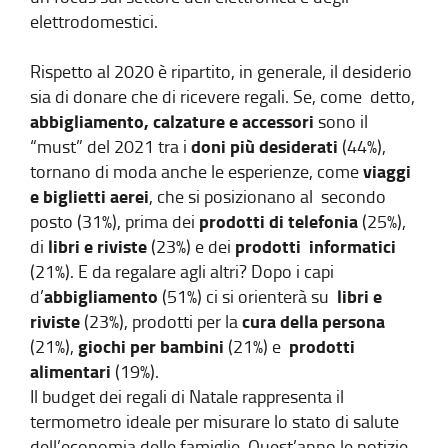
elettrodomestici.
Rispetto al 2020 è ripartito, in generale, il desiderio
sia di donare che di ricevere regali. Se, come detto,
abbigliamento, calzature e accessori
sono il
doni più desiderati
“must” del 2021 tra i
(44%),
viaggi
tornano di moda anche le esperienze, come
e biglietti aerei
, che si posizionano al secondo
prodotti di telefonia
posto (31%), prima dei
(25%),
libri e riviste
prodotti informatici
di
(23%) e dei
(21%). E da regalare agli altri? Dopo i capi
abbigliamento
libri e
d’
(51%) ci si orienterà su
riviste
cura della persona
(23%), prodotti per la
giochi per bambini
prodotti
(21%),
(21%) e
alimentari
(19%).
Il budget dei regali di Natale rappresenta il
termometro ideale per misurare lo stato di salute
dell’economia delle famiglie. Quest’anno le notizie