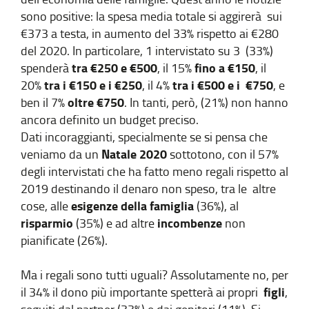
sono positive: la spesa media totale si aggirerà sui
€373 a testa, in aumento del 33% rispetto ai €280
del 2020. In particolare, 1 intervistato su 3 (33%)
tra €250 e €500
fino a €150
spenderà
, il 15%
, il
tra i €150 e i €250
tra i €500 e i €750
20%
, il 4%
, e
oltre €750
ben il 7%
. In tanti, però, (21%) non hanno
ancora definito un budget preciso.
Dati incoraggianti, specialmente se si pensa che
Natale 2020
veniamo da un
sottotono, con il 57%
degli intervistati che ha fatto meno regali rispetto al
2019 destinando il denaro non speso, tra le altre
esigenze della famiglia
cose, alle
(36%), al
risparmio
incombenze
(35%) e ad altre
non
pianificate (26%).
Ma i regali sono tutti uguali? Assolutamente no, per
figli
il 34% il dono più importante spetterà ai propri
,