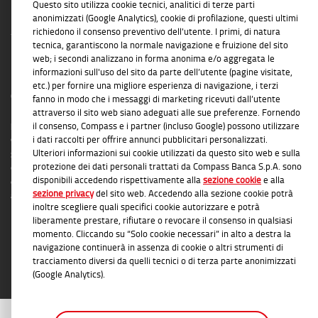
Questo sito utilizza cookie tecnici, analitici di terze parti
anonimizzati (Google Analytics), cookie di profilazione, questi ultimi
richiedono il consenso preventivo dell'utente. I primi, di natura
tecnica, garantiscono la normale navigazione e fruizione del sito
web; i secondi analizzano in forma anonima e/o aggregata le
informazioni sull'uso del sito da parte dell’utente (pagine visitate,
INFORMAZIONI TRASPARENTI
etc.) per fornire una migliore esperienza di navigazione, i terzi
Compass Banca S.p.A., Banca del Gruppo Monte dei Paschi di Siena; P.I. Gruppo IVA
fanno in modo che i messaggi di marketing ricevuti dall’utente
Mediobanca: 10536040966 - Tutti i diritti riservati -
Dati Societari
- Messaggio
attraverso il sito web siano adeguati alle sue preferenze. Fornendo
pubblicitario con finalità promozionale. Per le condizioni contrattuali si rimanda ai
il consenso, Compass e i partner (incluso Google) possono utilizzare
documenti informativi disponibili presso le Filiali Compass Banca S.p.A. o presso
i dati raccolti per offrire annunci pubblicitari personalizzati.
Ulteriori informazioni sui cookie utilizzati da questo sito web e sulla
gli Agenti in attività finanziaria autorizzati che operano in qualità di intermediari del
protezione dei dati personali trattati da Compass Banca S.p.A. sono
credito convenzionati in esclusiva con Compass Banca S.p.A. L'elenco delle Filiali e
disponibili accedendo rispettivamente alla
sezione cookie
e alla
delle Agenzie autorizzate è disponibile sul sito
www.compass.it
. Salvo
sezione privacy
del sito web. Accedendo alla sezione cookie potrà
approvazione della richiesta da parte di Compass Banca S.p.A.
inoltre scegliere quali specifici cookie autorizzare e potrà
liberamente prestare, rifiutare o revocare il consenso in qualsiasi
momento. Cliccando su “Solo cookie necessari” in alto a destra la
navigazione continuerà in assenza di cookie o altri strumenti di
tracciamento diversi da quelli tecnici o di terza parte anonimizzati
(Google Analytics).