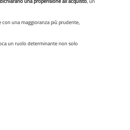
i dichiarano una propensione all’acquisto
, un
vive con una maggioranza più prudente,
gioca un ruolo determinante non solo