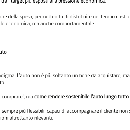
 tra i target più esposti alla pressione economica.
ne della spesa, permettendo di distribuire nel tempo costi c
 solo economica, ma anche comportamentale.
auto
adigma. L’auto non è più soltanto un bene da acquistare, m
to.
on comprare”, ma
come rendere sostenibile l’auto lungo tutto il
ni sempre più flessibili, capaci di accompagnare il cliente n
oni altrettanto rilevanti.