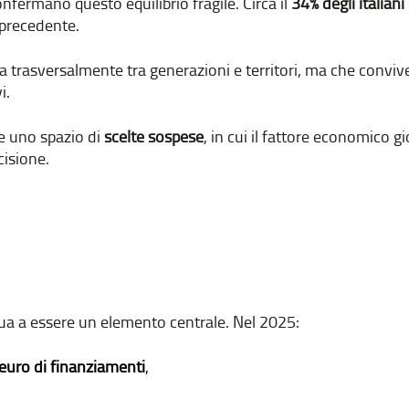
nfermano questo equilibrio fragile. Circa il
34% degli italian
 precedente.
uita trasversalmente tra generazioni e territori, ma che con
i.
me uno spazio di
scelte sospese
, in cui il fattore economico 
cisione.
nua a essere un elemento centrale. Nel 2025:
 euro di finanziamenti
,