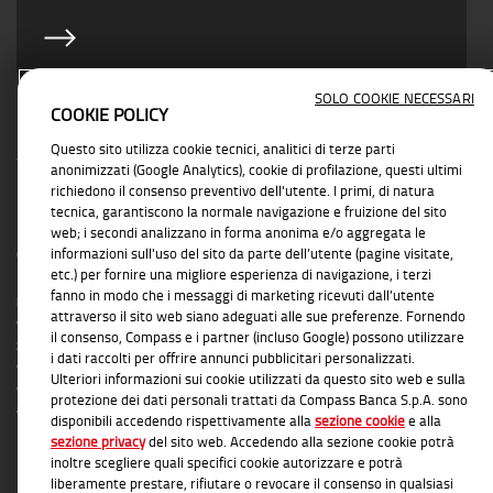
SOLO COOKIE NECESSARI
COOKIE POLICY
Questo sito utilizza cookie tecnici, analitici di terze parti
anonimizzati (Google Analytics), cookie di profilazione, questi ultimi
richiedono il consenso preventivo dell'utente. I primi, di natura
tecnica, garantiscono la normale navigazione e fruizione del sito
INFORMAZIONI TRASPARENTI
web; i secondi analizzano in forma anonima e/o aggregata le
informazioni sull'uso del sito da parte dell’utente (pagine visitate,
Compass Banca S.p.A., Banca del Gruppo Monte dei Paschi di Siena; P.I. Gruppo IVA
etc.) per fornire una migliore esperienza di navigazione, i terzi
Mediobanca: 10536040966 - Tutti i diritti riservati -
Dati Societari
- Messaggio
fanno in modo che i messaggi di marketing ricevuti dall’utente
pubblicitario con finalità promozionale. Per le condizioni contrattuali si rimanda ai
attraverso il sito web siano adeguati alle sue preferenze. Fornendo
documenti informativi disponibili presso le Filiali Compass Banca S.p.A. o presso
il consenso, Compass e i partner (incluso Google) possono utilizzare
gli Agenti in attività finanziaria autorizzati che operano in qualità di intermediari del
i dati raccolti per offrire annunci pubblicitari personalizzati.
credito convenzionati in esclusiva con Compass Banca S.p.A. L'elenco delle Filiali e
Ulteriori informazioni sui cookie utilizzati da questo sito web e sulla
delle Agenzie autorizzate è disponibile sul sito
www.compass.it
. Salvo
protezione dei dati personali trattati da Compass Banca S.p.A. sono
approvazione della richiesta da parte di Compass Banca S.p.A.
disponibili accedendo rispettivamente alla
sezione cookie
e alla
sezione privacy
del sito web. Accedendo alla sezione cookie potrà
inoltre scegliere quali specifici cookie autorizzare e potrà
liberamente prestare, rifiutare o revocare il consenso in qualsiasi