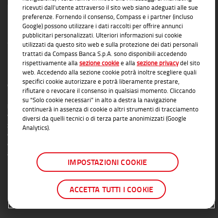
ricevuti dall’utente attraverso il sito web siano adeguati alle sue
preferenze. Fornendo il consenso, Compass e i partner (incluso
Google) possono utilizzare i dati raccolti per offrire annunci
pubblicitari personalizzati. Ulteriori informazioni sui cookie
utilizzati da questo sito web e sulla protezione dei dati personali
trattati da Compass Banca S.p.A. sono disponibili accedendo
rispettivamente alla
sezione cookie
e alla
sezione privacy
del sito
INFORMAZIONI TRASPARENTI
web. Accedendo alla sezione cookie potrà inoltre scegliere quali
specifici cookie autorizzare e potrà liberamente prestare,
Compass Banca S.p.A., Banca del Gruppo Monte dei Paschi di Siena; P.I. Gruppo IVA
rifiutare o revocare il consenso in qualsiasi momento. Cliccando
Mediobanca: 10536040966 - Tutti i diritti riservati -
Dati Societari
- Messaggio
su “Solo cookie necessari” in alto a destra la navigazione
pubblicitario con finalità promozionale. Per le condizioni contrattuali si rimanda ai
continuerà in assenza di cookie o altri strumenti di tracciamento
documenti informativi disponibili presso le Filiali Compass Banca S.p.A. o presso
diversi da quelli tecnici o di terza parte anonimizzati (Google
gli Agenti in attività finanziaria autorizzati che operano in qualità di intermediari del
Analytics).
credito convenzionati in esclusiva con Compass Banca S.p.A. L'elenco delle Filiali e
delle Agenzie autorizzate è disponibile sul sito
www.compass.it
. Salvo
approvazione della richiesta da parte di Compass Banca S.p.A.
IMPOSTAZIONI COOKIE
ACCETTA TUTTI I COOKIE