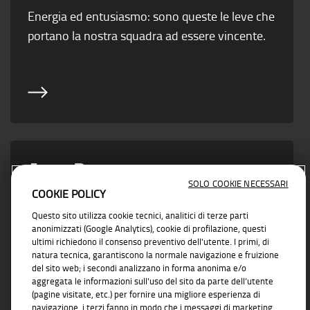
Energia ed entusiasmo: sono queste le leve che
portano la nostra squadra ad essere vincente.
Area Partner
SOLO COOKIE NECESSARI
COOKIE POLICY
Vicino ad ogni esigenza di business con
Questo sito utilizza cookie tecnici, analitici di terze parti
soluzioni concrete e affidabili
anonimizzati (Google Analytics), cookie di profilazione, questi
ultimi richiedono il consenso preventivo dell'utente. I primi, di
natura tecnica, garantiscono la normale navigazione e fruizione
del sito web; i secondi analizzano in forma anonima e/o
aggregata le informazioni sull'uso del sito da parte dell’utente
(pagine visitate, etc.) per fornire una migliore esperienza di
navigazione, i terzi fanno in modo che i messaggi di marketing