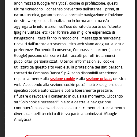
anonimizzati (Google Analytics), cookie di profilazione, questi
ultimi richiedono il consenso preventivo dell'utente. I primi, di
natura tecnica, garantiscono la normale navigazione e fruizione
del sito web; i secondi analizzano in forma anonima e/o
aggregata le informazioni sull'uso del sito da parte dell’utente
(pagine visitate, etc.) per fornire una migliore esperienza di
navigazione, i terzi fanno in modo che i messaggi di marketing
ricevuti dall’utente attraverso il sito web siano adeguati alle sue
preferenze. Fornendo il consenso, Compass e i partner (incluso
Google) possono utilizzare i dati raccolti per offrire annunci
pubblicitari personalizzati. Ulteriori informazioni sui cookie
utilizzati da questo sito web e sulla protezione dei dati personali
trattati da Compass Banca S.p.A. sono disponibili accedendo
rispettivamente alla
sezione cookie
e alla
sezione privacy
del sito
INFORMAZIONI TRASPARENTI
web. Accedendo alla sezione cookie potrà inoltre scegliere quali
specifici cookie autorizzare e potrà liberamente prestare,
Compass Banca S.p.A., Banca del Gruppo Monte dei Paschi di Siena; P.I. Gruppo IVA
rifiutare o revocare il consenso in qualsiasi momento. Cliccando
Mediobanca: 10536040966 - Tutti i diritti riservati -
Dati Societari
- Messaggio
su “Solo cookie necessari” in alto a destra la navigazione
pubblicitario con finalità promozionale. Per le condizioni contrattuali si rimanda ai
continuerà in assenza di cookie o altri strumenti di tracciamento
documenti informativi disponibili presso le Filiali Compass Banca S.p.A. o presso
diversi da quelli tecnici o di terza parte anonimizzati (Google
gli Agenti in attività finanziaria autorizzati che operano in qualità di intermediari del
Analytics).
credito convenzionati in esclusiva con Compass Banca S.p.A. L'elenco delle Filiali e
delle Agenzie autorizzate è disponibile sul sito
www.compass.it
. Salvo
approvazione della richiesta da parte di Compass Banca S.p.A.