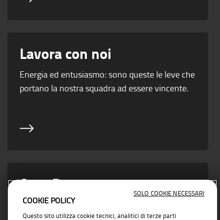
Lavora con noi
Energia ed entusiasmo: sono queste le leve che
portano la nostra squadra ad essere vincente.
Area Partner
SOLO COOKIE NECESSARI
COOKIE POLICY
Vicino ad ogni esigenza di business con
Questo sito utilizza cookie tecnici, analitici di terze parti
soluzioni concrete e affidabili