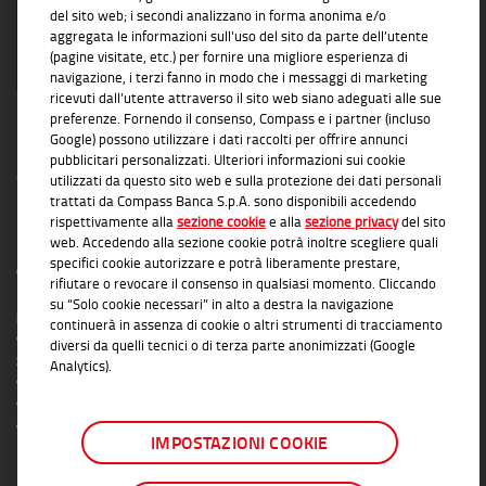
del sito web; i secondi analizzano in forma anonima e/o
aggregata le informazioni sull'uso del sito da parte dell’utente
(pagine visitate, etc.) per fornire una migliore esperienza di
navigazione, i terzi fanno in modo che i messaggi di marketing
ricevuti dall’utente attraverso il sito web siano adeguati alle sue
preferenze. Fornendo il consenso, Compass e i partner (incluso
Google) possono utilizzare i dati raccolti per offrire annunci
pubblicitari personalizzati. Ulteriori informazioni sui cookie
utilizzati da questo sito web e sulla protezione dei dati personali
trattati da Compass Banca S.p.A. sono disponibili accedendo
rispettivamente alla
sezione cookie
e alla
sezione privacy
del sito
INFORMAZIONI TRASPARENTI
web. Accedendo alla sezione cookie potrà inoltre scegliere quali
specifici cookie autorizzare e potrà liberamente prestare,
Compass Banca S.p.A., Banca del Gruppo Monte dei Paschi di Siena; P.I. Gruppo IVA
rifiutare o revocare il consenso in qualsiasi momento. Cliccando
Mediobanca: 10536040966 - Tutti i diritti riservati -
Dati Societari
- Messaggio
su “Solo cookie necessari” in alto a destra la navigazione
pubblicitario con finalità promozionale. Per le condizioni contrattuali si rimanda ai
continuerà in assenza di cookie o altri strumenti di tracciamento
documenti informativi disponibili presso le Filiali Compass Banca S.p.A. o presso
diversi da quelli tecnici o di terza parte anonimizzati (Google
gli Agenti in attività finanziaria autorizzati che operano in qualità di intermediari del
Analytics).
credito convenzionati in esclusiva con Compass Banca S.p.A. L'elenco delle Filiali e
delle Agenzie autorizzate è disponibile sul sito
www.compass.it
. Salvo
approvazione della richiesta da parte di Compass Banca S.p.A.
IMPOSTAZIONI COOKIE