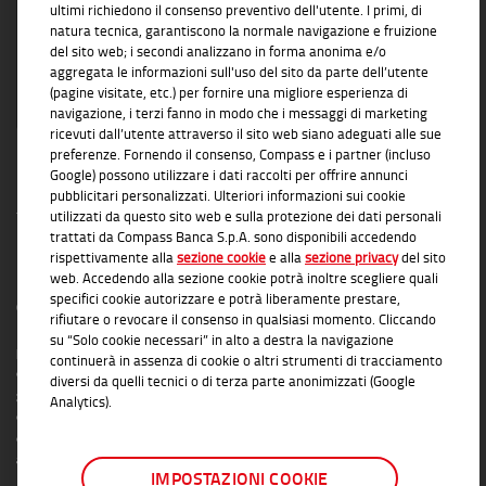
ultimi richiedono il consenso preventivo dell'utente. I primi, di
natura tecnica, garantiscono la normale navigazione e fruizione
del sito web; i secondi analizzano in forma anonima e/o
aggregata le informazioni sull'uso del sito da parte dell’utente
(pagine visitate, etc.) per fornire una migliore esperienza di
navigazione, i terzi fanno in modo che i messaggi di marketing
ricevuti dall’utente attraverso il sito web siano adeguati alle sue
preferenze. Fornendo il consenso, Compass e i partner (incluso
Google) possono utilizzare i dati raccolti per offrire annunci
pubblicitari personalizzati. Ulteriori informazioni sui cookie
utilizzati da questo sito web e sulla protezione dei dati personali
trattati da Compass Banca S.p.A. sono disponibili accedendo
rispettivamente alla
sezione cookie
e alla
sezione privacy
del sito
INFORMAZIONI TRASPARENTI
web. Accedendo alla sezione cookie potrà inoltre scegliere quali
specifici cookie autorizzare e potrà liberamente prestare,
Compass Banca S.p.A., Banca del Gruppo Monte dei Paschi di Siena; P.I. Gruppo IVA
rifiutare o revocare il consenso in qualsiasi momento. Cliccando
Mediobanca: 10536040966 - Tutti i diritti riservati -
Dati Societari
- Messaggio
su “Solo cookie necessari” in alto a destra la navigazione
pubblicitario con finalità promozionale. Per le condizioni contrattuali si rimanda ai
continuerà in assenza di cookie o altri strumenti di tracciamento
documenti informativi disponibili presso le Filiali Compass Banca S.p.A. o presso
diversi da quelli tecnici o di terza parte anonimizzati (Google
gli Agenti in attività finanziaria autorizzati che operano in qualità di intermediari del
Analytics).
credito convenzionati in esclusiva con Compass Banca S.p.A. L'elenco delle Filiali e
delle Agenzie autorizzate è disponibile sul sito
www.compass.it
. Salvo
approvazione della richiesta da parte di Compass Banca S.p.A.
IMPOSTAZIONI COOKIE