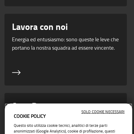
Lavora con noi
Energia ed entusiasmo: sono queste le leve che
portano la nostra squadra ad essere vincente.
Area Partner
SOLO COOKIE NECESSARI
COOKIE POLICY
Vicino ad ogni esigenza di business con
Questo sito utilizza cookie tecnici, analitici di terze parti
soluzioni concrete e affidabili
anonimizzati (Google Analytics), cookie di profilazione, questi