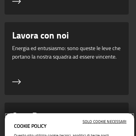
Lavora con noi
Energia ed entusiasmo: sono queste le leve che
portano la nostra squadra ad essere vincente.
Area Partner
SOLO COOKIE NECESSARI
COOKIE POLICY
Vicino ad ogni esigenza di business con
Questo sito utilizza cookie tecnici, analitici di terze parti