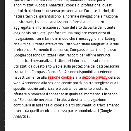
soluzioni concrete e affidabili
anonimizzati (Google Analytics), cookie di profilazione, questi
ultimi richiedono il consenso preventivo dell'utente. I primi, di
natura tecnica, garantiscono la normale navigazione e fruizione
del sito web; i secondi analizzano in forma anonima e/o
aggregata le informazioni sull'uso del sito da parte dell’utente
(pagine visitate, etc.) per fornire una migliore esperienza di
navigazione, i terzi fanno in modo che i messaggi di marketing
ricevuti dall’utente attraverso il sito web siano adeguati alle sue
preferenze. Fornendo il consenso, Compass e i partner (incluso
Google) possono utilizzare i dati raccolti per offrire annunci
pubblicitari personalizzati. Ulteriori informazioni sui cookie
utilizzati da questo sito web e sulla protezione dei dati personali
trattati da Compass Banca S.p.A. sono disponibili accedendo
rispettivamente alla
sezione cookie
e alla
sezione privacy
del sito
INFORMAZIONI TRASPARENTI
web. Accedendo alla sezione cookie potrà inoltre scegliere quali
specifici cookie autorizzare e potrà liberamente prestare,
Compass Banca S.p.A., Banca del Gruppo Monte dei Paschi di Siena; P.I. Gruppo IVA
rifiutare o revocare il consenso in qualsiasi momento. Cliccando
Mediobanca: 10536040966 - Tutti i diritti riservati -
Dati Societari
- Messaggio
su “Solo cookie necessari” in alto a destra la navigazione
pubblicitario con finalità promozionale. Per le condizioni contrattuali si rimanda ai
continuerà in assenza di cookie o altri strumenti di tracciamento
documenti informativi disponibili presso le Filiali Compass Banca S.p.A. o presso
diversi da quelli tecnici o di terza parte anonimizzati (Google
gli Agenti in attività finanziaria autorizzati che operano in qualità di intermediari del
Analytics).
credito convenzionati in esclusiva con Compass Banca S.p.A. L'elenco delle Filiali e
delle Agenzie autorizzate è disponibile sul sito
www.compass.it
. Salvo