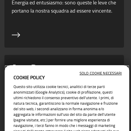
Energia ed entusiasmo: sono queste le leve che
portano la nostra squadra ad essere vincente.
Area Partner
SOLO COOKIE NECESSARI
COOKIE POLICY
Vicino ad ogni esigenza di business con
Questo sito utilizza cookie tecnici, analitici di terze parti
soluzioni concrete e affidabili
anonimizzati (Google Analytics), cookie di profilazione, questi
ultimi richiedono il consenso preventivo dell'utente. I primi, di
natura tecnica, garantiscono la normale navigazione e fruizione
del sito web; i secondi analizzano in forma anonima e/o
aggregata le informazioni sull'uso del sito da parte dell’utente
(pagine visitate, etc.) per fornire una migliore esperienza di
navigazione, i terzi fanno in modo che i messaggi di marketing
ricevuti dall’utente attraverso il sito web siano adeguati alle sue