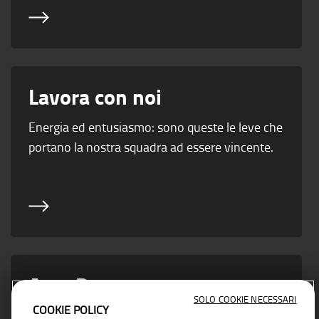
Lavora con noi
Energia ed entusiasmo: sono queste le leve che
portano la nostra squadra ad essere vincente.
Area Partner
SOLO COOKIE NECESSARI
COOKIE POLICY
Vicino ad ogni esigenza di business con