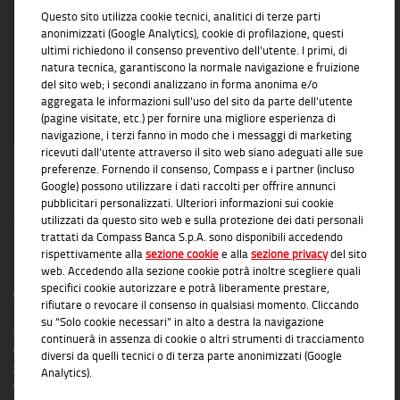
Questo sito utilizza cookie tecnici, analitici di terze parti
soluzioni concrete e affidabili
anonimizzati (Google Analytics), cookie di profilazione, questi
ultimi richiedono il consenso preventivo dell'utente. I primi, di
natura tecnica, garantiscono la normale navigazione e fruizione
del sito web; i secondi analizzano in forma anonima e/o
aggregata le informazioni sull'uso del sito da parte dell’utente
(pagine visitate, etc.) per fornire una migliore esperienza di
navigazione, i terzi fanno in modo che i messaggi di marketing
ricevuti dall’utente attraverso il sito web siano adeguati alle sue
preferenze. Fornendo il consenso, Compass e i partner (incluso
Google) possono utilizzare i dati raccolti per offrire annunci
pubblicitari personalizzati. Ulteriori informazioni sui cookie
utilizzati da questo sito web e sulla protezione dei dati personali
trattati da Compass Banca S.p.A. sono disponibili accedendo
rispettivamente alla
sezione cookie
e alla
sezione privacy
del sito
INFORMAZIONI TRASPARENTI
web. Accedendo alla sezione cookie potrà inoltre scegliere quali
specifici cookie autorizzare e potrà liberamente prestare,
Compass Banca S.p.A., Banca del Gruppo Monte dei Paschi di Siena; P.I. Gruppo IVA
rifiutare o revocare il consenso in qualsiasi momento. Cliccando
Mediobanca: 10536040966 - Tutti i diritti riservati -
Dati Societari
- Messaggio
su “Solo cookie necessari” in alto a destra la navigazione
pubblicitario con finalità promozionale. Per le condizioni contrattuali si rimanda ai
continuerà in assenza di cookie o altri strumenti di tracciamento
documenti informativi disponibili presso le Filiali Compass Banca S.p.A. o presso
diversi da quelli tecnici o di terza parte anonimizzati (Google
gli Agenti in attività finanziaria autorizzati che operano in qualità di intermediari del
Analytics).
credito convenzionati in esclusiva con Compass Banca S.p.A. L'elenco delle Filiali e