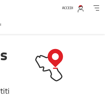
ACCEDI
I
ss
iti