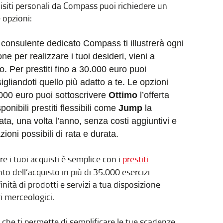
isiti personali da Compass puoi richiedere un
 opzioni:
consulente dedicato Compass ti illustrerà ogni
ne per realizzare i tuoi desideri, vieni a
o. Per prestiti fino a 30.000 euro puoi
gliandoti quello più adatto a te. Le opzioni
.000 euro puoi sottoscrivere
Ottimo
l’offerta
onibili prestiti flessibili come
Jump
la
ata, una volta l’anno, senza costi aggiuntivi e
oni possibili di rata e durata.
re i tuoi acquisti è semplice con i
prestiti
o dell’acquisto in più di 35.000 esercizi
inità di prodotti e servizi a tua disposizione
i merceologici.
che ti permette di semplificare le tue scadenze