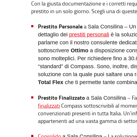
Con la giusta documentazione e i corretti requ
prestito in un solo giorno. Scegli una di queste
Prestito Personale
a
Sala Consilina
– Un 
dettaglio dei
prestiti personali
è la soluzio
parlarne con il nostro consulente dedicat
sottoscrivere
Ottimo
a disposizione consi
sono molteplici. Per richiedere fino a 30
“standard” di Compass. Sono, inoltre, disp
soluzione con la quale puoi saltare una r
Total Flex
che ti permette tante combinazi
Prestito Finalizzato
– Fa
a
Sala Consilina
finalizzati
Compass sottoscrivibili al moment
convenzionati presenti in tutta Italia. Un’inf
appartenenti ad una vasta gamma di settor
Consolido
– La soluzione 
a
Sala Consilina