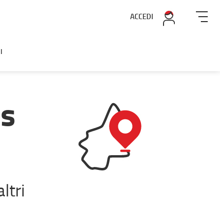
ACCEDI
I
ss
ltri