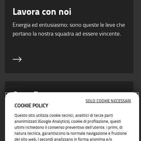
Lavora con noi
Energia ed entusiasmo: sono queste le leve che
portano la nostra squadra ad essere vincente.
Area Partner
SOLO COOKIE NECESSARI
COOKIE POLICY
Vicino ad ogni esigenza di business con
Questo sito utilizza cookie tecnici, analitici di terze parti
soluzioni concrete e affidabili
anonimizzati (Google Analytics), cookie di profilazione, questi
ultimi richiedono il consenso preventivo dell'utente. I primi, di
natura tecnica, garantiscono la normale navigazione e fruizione
del sito web; i secondi analizzano in forma anonima e/o