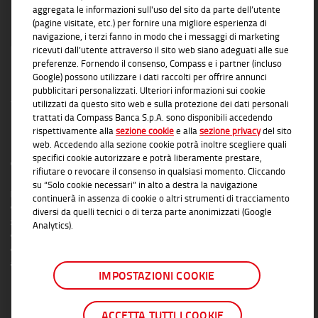
aggregata le informazioni sull'uso del sito da parte dell’utente
(pagine visitate, etc.) per fornire una migliore esperienza di
navigazione, i terzi fanno in modo che i messaggi di marketing
ricevuti dall’utente attraverso il sito web siano adeguati alle sue
preferenze. Fornendo il consenso, Compass e i partner (incluso
Google) possono utilizzare i dati raccolti per offrire annunci
pubblicitari personalizzati. Ulteriori informazioni sui cookie
utilizzati da questo sito web e sulla protezione dei dati personali
trattati da Compass Banca S.p.A. sono disponibili accedendo
rispettivamente alla
sezione cookie
e alla
sezione privacy
del sito
INFORMAZIONI TRASPARENTI
web. Accedendo alla sezione cookie potrà inoltre scegliere quali
specifici cookie autorizzare e potrà liberamente prestare,
Compass Banca S.p.A., Banca del Gruppo Monte dei Paschi di Siena; P.I. Gruppo IVA
rifiutare o revocare il consenso in qualsiasi momento. Cliccando
Mediobanca: 10536040966 - Tutti i diritti riservati -
Dati Societari
- Messaggio
su “Solo cookie necessari” in alto a destra la navigazione
pubblicitario con finalità promozionale. Per le condizioni contrattuali si rimanda ai
continuerà in assenza di cookie o altri strumenti di tracciamento
documenti informativi disponibili presso le Filiali Compass Banca S.p.A. o presso
diversi da quelli tecnici o di terza parte anonimizzati (Google
gli Agenti in attività finanziaria autorizzati che operano in qualità di intermediari del
Analytics).
credito convenzionati in esclusiva con Compass Banca S.p.A. L'elenco delle Filiali e
delle Agenzie autorizzate è disponibile sul sito
www.compass.it
. Salvo
approvazione della richiesta da parte di Compass Banca S.p.A.
IMPOSTAZIONI COOKIE
ACCETTA TUTTI I COOKIE