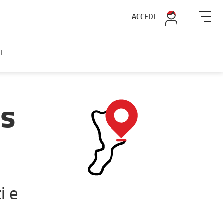
ACCEDI
I
ss
i e