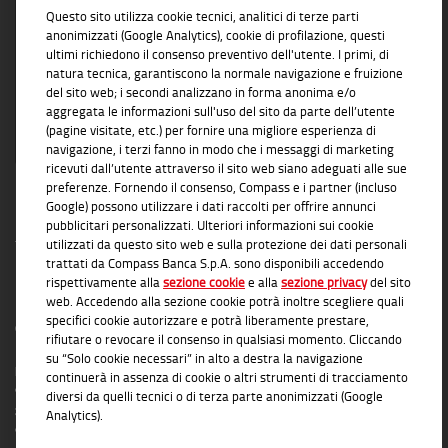
Questo sito utilizza cookie tecnici, analitici di terze parti
soluzioni concrete e affidabili
anonimizzati (Google Analytics), cookie di profilazione, questi
ultimi richiedono il consenso preventivo dell'utente. I primi, di
natura tecnica, garantiscono la normale navigazione e fruizione
del sito web; i secondi analizzano in forma anonima e/o
aggregata le informazioni sull'uso del sito da parte dell’utente
(pagine visitate, etc.) per fornire una migliore esperienza di
navigazione, i terzi fanno in modo che i messaggi di marketing
ricevuti dall’utente attraverso il sito web siano adeguati alle sue
preferenze. Fornendo il consenso, Compass e i partner (incluso
Google) possono utilizzare i dati raccolti per offrire annunci
pubblicitari personalizzati. Ulteriori informazioni sui cookie
utilizzati da questo sito web e sulla protezione dei dati personali
trattati da Compass Banca S.p.A. sono disponibili accedendo
rispettivamente alla
sezione cookie
e alla
sezione privacy
del sito
INFORMAZIONI TRASPARENTI
web. Accedendo alla sezione cookie potrà inoltre scegliere quali
specifici cookie autorizzare e potrà liberamente prestare,
Compass Banca S.p.A., Banca del Gruppo Monte dei Paschi di Siena; P.I. Gruppo IVA
rifiutare o revocare il consenso in qualsiasi momento. Cliccando
Mediobanca: 10536040966 - Tutti i diritti riservati -
Dati Societari
- Messaggio
su “Solo cookie necessari” in alto a destra la navigazione
pubblicitario con finalità promozionale. Per le condizioni contrattuali si rimanda ai
continuerà in assenza di cookie o altri strumenti di tracciamento
documenti informativi disponibili presso le Filiali Compass Banca S.p.A. o presso
diversi da quelli tecnici o di terza parte anonimizzati (Google
gli Agenti in attività finanziaria autorizzati che operano in qualità di intermediari del
Analytics).
credito convenzionati in esclusiva con Compass Banca S.p.A. L'elenco delle Filiali e