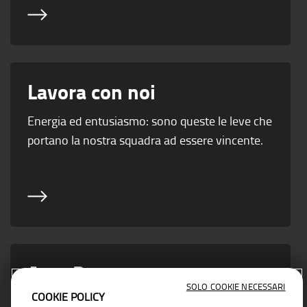
Lavora con noi
Energia ed entusiasmo: sono queste le leve che
portano la nostra squadra ad essere vincente.
Area Partner
SOLO COOKIE NECESSARI
COOKIE POLICY
Vicino ad ogni esigenza di business con