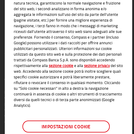
natura tecnica, garantiscono la normale navigazione e fruizione
del sito web; i secondi analizzano in forma anonima e/o
aggregata le informazioni sull'uso del sito da parte dell’utente
(pagine visitate, etc.) per fornire una migliore esperienza di
navigazione, i terzi fanno in modo che i messaggi di marketing
ricevuti dall’utente attraverso il sito web siano adeguati alle sue
preferenze. Fornendo il consenso, Compass e i partner (incluso
Google) possono utilizzare i dati raccolti per offrire annunci
pubblicitari personalizzati. Ulteriori informazioni sui cookie
utilizzati da questo sito web e sulla protezione dei dati personali
trattati da Compass Banca S.p.A. sono disponibili accedendo
rispettivamente alla
sezione cookie
e alla
sezione privacy
del sito
INFORMAZIONI TRASPARENTI
web. Accedendo alla sezione cookie potrà inoltre scegliere quali
specifici cookie autorizzare e potrà liberamente prestare,
Compass Banca S.p.A., Banca del Gruppo Monte dei Paschi di Siena; P.I. Gruppo IVA
rifiutare o revocare il consenso in qualsiasi momento. Cliccando
Mediobanca: 10536040966 - Tutti i diritti riservati -
Dati Societari
- Messaggio
su “Solo cookie necessari” in alto a destra la navigazione
pubblicitario con finalità promozionale. Per le condizioni contrattuali si rimanda ai
continuerà in assenza di cookie o altri strumenti di tracciamento
documenti informativi disponibili presso le Filiali Compass Banca S.p.A. o presso
diversi da quelli tecnici o di terza parte anonimizzati (Google
gli Agenti in attività finanziaria autorizzati che operano in qualità di intermediari del
Analytics).
credito convenzionati in esclusiva con Compass Banca S.p.A. L'elenco delle Filiali e
delle Agenzie autorizzate è disponibile sul sito
www.compass.it
. Salvo
approvazione della richiesta da parte di Compass Banca S.p.A.
IMPOSTAZIONI COOKIE