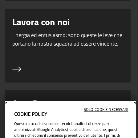
Lavora con noi
Energia ed entusiasmo: sono queste le leve che
portano la nostra squadra ad essere vincente.
Area Partner
SOLO COOKIE NECESSARI
COOKIE POLICY
Vicino ad ogni esigenza di business con
Questo sito utilizza cookie tecnici, analitici di terze parti
soluzioni concrete e affidabili
anonimizzati (Google Analytics), cookie di profilazione, questi
ultimi richiedono il consenso preventivo dell'utente. I primi, di