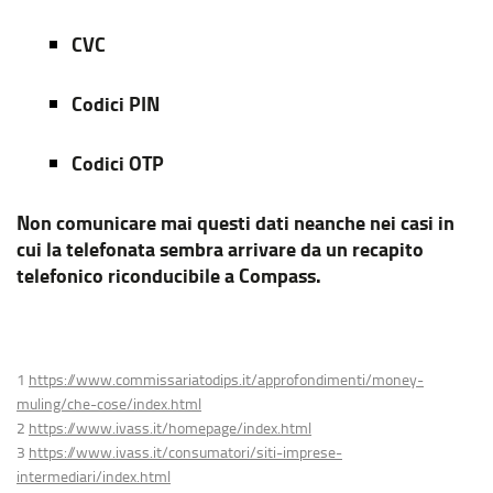
CVC
Codici PIN
Codici OTP
Non comunicare mai questi dati neanche nei casi in
cui la telefonata sembra arrivare da un recapito
telefonico riconducibile a Compass.
1
https://www.commissariatodips.it/approfondimenti/money-
muling/che-cose/index.html
2
https://www.ivass.it/homepage/index.html
3
https://www.ivass.it/consumatori/siti-imprese-
intermediari/index.html