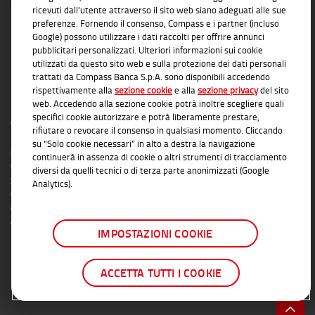
ricevuti dall’utente attraverso il sito web siano adeguati alle sue
preferenze. Fornendo il consenso, Compass e i partner (incluso
Google) possono utilizzare i dati raccolti per offrire annunci
pubblicitari personalizzati. Ulteriori informazioni sui cookie
utilizzati da questo sito web e sulla protezione dei dati personali
trattati da Compass Banca S.p.A. sono disponibili accedendo
rispettivamente alla
sezione cookie
e alla
sezione privacy
del sito
INFORMAZIONI TRASPARENTI
web. Accedendo alla sezione cookie potrà inoltre scegliere quali
specifici cookie autorizzare e potrà liberamente prestare,
Compass Banca S.p.A., Banca del Gruppo Monte dei Paschi di Siena; P.I. Gruppo IVA
rifiutare o revocare il consenso in qualsiasi momento. Cliccando
Mediobanca: 10536040966 - Tutti i diritti riservati -
Dati Societari
- Messaggio
su “Solo cookie necessari” in alto a destra la navigazione
pubblicitario con finalità promozionale. Per le condizioni contrattuali si rimanda ai
continuerà in assenza di cookie o altri strumenti di tracciamento
documenti informativi disponibili presso le Filiali Compass Banca S.p.A. o presso
diversi da quelli tecnici o di terza parte anonimizzati (Google
gli Agenti in attività finanziaria autorizzati che operano in qualità di intermediari del
Analytics).
credito convenzionati in esclusiva con Compass Banca S.p.A. L'elenco delle Filiali e
delle Agenzie autorizzate è disponibile sul sito
www.compass.it
. Salvo
approvazione della richiesta da parte di Compass Banca S.p.A.
IMPOSTAZIONI COOKIE
ACCETTA TUTTI I COOKIE