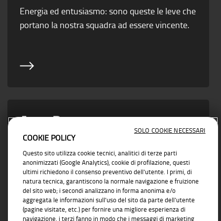
Energia ed entusiasmo: sono queste le leve che
portano la nostra squadra ad essere vincente.
Area Partner
SOLO COOKIE NECESSARI
COOKIE POLICY
Vicino ad ogni esigenza di business con
Questo sito utilizza cookie tecnici, analitici di terze parti
soluzioni concrete e affidabili
anonimizzati (Google Analytics), cookie di profilazione, questi
ultimi richiedono il consenso preventivo dell'utente. I primi, di
natura tecnica, garantiscono la normale navigazione e fruizione
del sito web; i secondi analizzano in forma anonima e/o
aggregata le informazioni sull'uso del sito da parte dell’utente
(pagine visitate, etc.) per fornire una migliore esperienza di
navigazione, i terzi fanno in modo che i messaggi di marketing