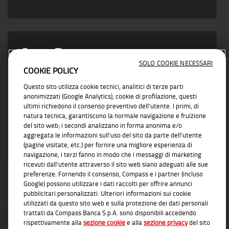
Area Partner
SOLO COOKIE NECESSARI
COOKIE POLICY
Vicino ad ogni esigenza di business con
Questo sito utilizza cookie tecnici, analitici di terze parti
soluzioni concrete e affidabili
anonimizzati (Google Analytics), cookie di profilazione, questi
ultimi richiedono il consenso preventivo dell'utente. I primi, di
natura tecnica, garantiscono la normale navigazione e fruizione
del sito web; i secondi analizzano in forma anonima e/o
aggregata le informazioni sull'uso del sito da parte dell’utente
(pagine visitate, etc.) per fornire una migliore esperienza di
navigazione, i terzi fanno in modo che i messaggi di marketing
ricevuti dall’utente attraverso il sito web siano adeguati alle sue
preferenze. Fornendo il consenso, Compass e i partner (incluso
Google) possono utilizzare i dati raccolti per offrire annunci
pubblicitari personalizzati. Ulteriori informazioni sui cookie
utilizzati da questo sito web e sulla protezione dei dati personali
trattati da Compass Banca S.p.A. sono disponibili accedendo
rispettivamente alla
sezione cookie
e alla
sezione privacy
del sito