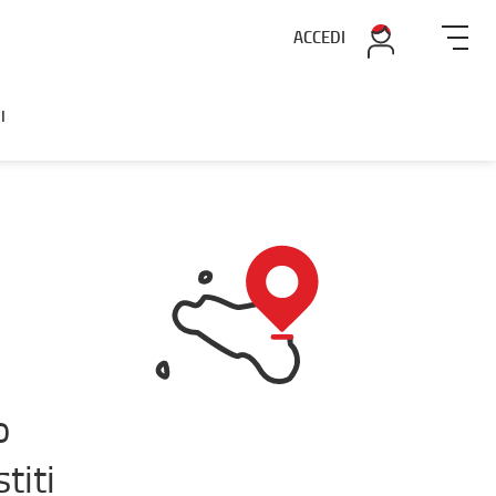
ACCEDI
I
o
titi