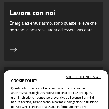
Lavora con noi
Energia ed entusiasmo: sono queste le leve che
portano la nostra squadra ad essere vincente.
Area Partner
SOLO COOKIE NECESSARI
COOKIE POLICY
Vicino ad ogni esigenza di business con
Questo sito utilizza cookie tecnici, analitici di terze parti
anonimizzati (Google Analytics), cookie di profilazione, questi
soluzioni concrete e affidabili
ultimi richiedono il consenso preventivo dell'utente. I primi, di
natura tecnica, garantiscono la normale navigazione e fruizione
del sito web; i secondi analizzano in forma anonima e/o