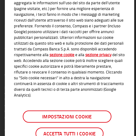
aggregata le informazioni sull'uso del sito da parte dell’utente
(pagine visitate, etc.) per fornire una migliore esperienza di
navigazione, i terzi fanno in modo che i messaggi di marketing
ricevuti dall’utente attraverso il sito web siano adeguati alle sue
preferenze. Fornendo il consenso, Compass e i partner (incluso
Google) possono utilizzare i dati raccolti per offrire annunci
pubblicitari personalizzati. Ulteriori informazioni sui cookie
utilizzati da questo sito web e sulla protezione dei dati personali
trattati da Compass Banca S.p.A. sono disponibili accedendo
rispettivamente alla
sezione cookie
e alla
sezione privacy
del sito
web. Accedendo alla sezione cookie potrà inoltre scegliere quali
INFORMAZIONI TRASPARENTI
specifici cookie autorizzare e potrà liberamente prestare,
rifiutare o revocare il consenso in qualsiasi momento. Cliccando
Compass Banca S.p.A., Banca del Gruppo Monte dei Paschi di Siena; P.I. Gruppo IVA
su “Solo cookie necessari” in alto a destra la navigazione
Mediobanca: 10536040966 - Tutti i diritti riservati -
Dati Societari
- Messaggio
continuerà in assenza di cookie o altri strumenti di tracciamento
pubblicitario con finalità promozionale. Per le condizioni contrattuali si rimanda ai
diversi da quelli tecnici o di terza parte anonimizzati (Google
documenti informativi disponibili sul sito
www.Compass.it
, presso le Filiali
Analytics).
Compass Banca S.p.A. o presso gli Agenti in attività finanziaria autorizzati che
operano in qualità di intermediari del credito convenzionati in esclusiva con
Compass Banca S.p.A.. L'elenco delle Filiali e delle Agenzie autorizzate è disponibile
IMPOSTAZIONI COOKIE
sul sito
www.Compass.it
. Salvo approvazione della richiesta da parte di Compass
Banca S.p.A. Convenzionamento soggetto alla valutazione di Compass Banca S.p.A.
e alle condizioni contrattuali vigenti.
ACCETTA TUTTI I COOKIE