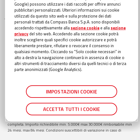
Google) possono utilizzare i dati raccolti per offrire annunci
pubblicitari personalizzati. Ulteriori informazioni sui cookie
utilizzati da questo sito web e sulla protezione dei dati
personali trattati da Compass Banca S.p.A. sono disponibili
INFORMAZIONI TRASPARENTI
accedendo rispettivamente alla
sezione cookie
e alla
sezione
privacy
del sito web. Accedendo alla sezione cookie potrà
Compass Banca S.p.A., Banca del Gruppo Monte dei Paschi di Siena; P.I.
inoltre scegliere quali specifici cookie autorizzare e potrà
Gruppo IVA Mediobanca: 10536040966 - Tutti i diritti riservati -
Dati
liberamente prestare, rifiutare o revocare il consenso in
Societari
- Messaggio pubblicitario con finalità promozionale. Offerta
qualsiasi momento. Cliccando su “Solo cookie necessari” in
valida fino al
30/09/2026
. Esempio rappresentativo di Prestito Personale:
alto a destra la navigazione continuerà in assenza di cookie o
importo totale del credito €
9.000
. Importo totale dovuto €
15.438,52
.
altri strumenti di tracciamento diversi da quelli tecnici o di terza
Modalità di rimborso con addebito diretto in conto (SDD). TAEG
18,40
%
parte anonimizzati (Google Analytics).
inclusivo di: interessi al TAN Fisso
16,20
%; spese di istruttoria pari a €
135,00
; spese incasso e gestione pratica €
1,00
a rata; oneri fiscali applicati
al contratto richiesti con prima rata €
22,84
; oneri fiscali applicati alle
comunicazioni periodiche di trasparenza €
0,00
; spese di invio
IMPOSTAZIONI COOKIE
comunicazione periodica di trasparenza annuale €
0,56
se cartacea
(gratuita online). Durata totale del finanziamento:
84
mesi. In caso di
approvazione del Prestito personale, la liquidazione avviene entro il
ACCETTA TUTTI I COOKIE
termine della giornata lavorativa successiva rispetto al momento in cui è
stata fornita in Filiale o in Agenzia Autorizzata la documentazione
completa. Importo richiedibile min.
5.000
€ max
30.000
€ rimborsabile min
24
mesi, max
84
mesi. Condizioni suscettibili di variazione in caso di
richiesta presentata in filiale TAN min
14,55
% TAN max
16,35
% TAEG min