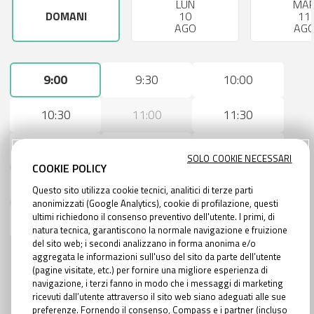
LUN
MA
DOMANI
10
11
AGO
AG
9:00
9:30
10:00
10:30
11:00
11:30
12:00
12:30
14:30
SOLO COOKIE NECESSARI
COOKIE POLICY
15:00
15:30
16:00
Questo sito utilizza cookie tecnici, analitici di terze parti
anonimizzati (Google Analytics), cookie di profilazione, questi
ultimi richiedono il consenso preventivo dell'utente. I primi, di
16:30
17:00
17:30
natura tecnica, garantiscono la normale navigazione e fruizione
del sito web; i secondi analizzano in forma anonima e/o
aggregata le informazioni sull'uso del sito da parte dell’utente
(pagine visitate, etc.) per fornire una migliore esperienza di
navigazione, i terzi fanno in modo che i messaggi di marketing
AVANTI
ricevuti dall’utente attraverso il sito web siano adeguati alle sue
preferenze. Fornendo il consenso, Compass e i partner (incluso