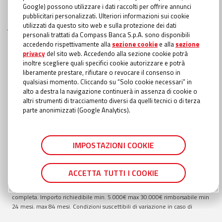
Google) possono utilizzare i dati raccolti per offrire annunci
pubblicitari personalizzati. Ulteriori informazioni sui cookie
utilizzati da questo sito web e sulla protezione dei dati
personali trattati da Compass Banca S.p.A. sono disponibili
INFORMAZIONI TRASPARENTI
accedendo rispettivamente alla
sezione cookie
e alla
sezione
privacy
del sito web. Accedendo alla sezione cookie potrà
Compass Banca S.p.A., Banca del Gruppo Monte dei Paschi di Siena; P.I.
inoltre scegliere quali specifici cookie autorizzare e potrà
Gruppo IVA Mediobanca: 10536040966 - Tutti i diritti riservati -
Dati
liberamente prestare, rifiutare o revocare il consenso in
Societari
- Messaggio pubblicitario con finalità promozionale. Offerta
qualsiasi momento. Cliccando su “Solo cookie necessari” in
valida fino al
30/09/2026
. Esempio rappresentativo di Prestito Personale:
alto a destra la navigazione continuerà in assenza di cookie o
importo totale del credito €
9.000
. Importo totale dovuto €
15.438,52
.
altri strumenti di tracciamento diversi da quelli tecnici o di terza
Modalità di rimborso con addebito diretto in conto (SDD). TAEG
18,40
%
parte anonimizzati (Google Analytics).
inclusivo di: interessi al TAN Fisso
16,20
%; spese di istruttoria pari a €
135,00
; spese incasso e gestione pratica €
1,00
a rata; oneri fiscali applicati
al contratto richiesti con prima rata €
22,84
; oneri fiscali applicati alle
comunicazioni periodiche di trasparenza €
0,00
; spese di invio
IMPOSTAZIONI COOKIE
comunicazione periodica di trasparenza annuale €
0,56
se cartacea
(gratuita online). Durata totale del finanziamento:
84
mesi. In caso di
approvazione del Prestito personale, la liquidazione avviene entro il
ACCETTA TUTTI I COOKIE
termine della giornata lavorativa successiva rispetto al momento in cui è
stata fornita in Filiale o in Agenzia Autorizzata la documentazione
completa. Importo richiedibile min.
5.000
€ max
30.000
€ rimborsabile min
24
mesi, max
84
mesi. Condizioni suscettibili di variazione in caso di
richiesta presentata in filiale TAN min
14,55
% TAN max
16,35
% TAEG min