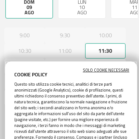
DOM
LUN
MA
09
10
11
AGO
AGO
AG
9:00
9:30
10:00
10:30
11:00
11:30
12:00
12:30
14:30
SOLO COOKIE NECESSARI
COOKIE POLICY
15:00
15:30
16:00
Questo sito utilizza cookie tecnici, analitici di terze parti
anonimizzati (Google Analytics), cookie di profilazione, questi
ultimi richiedono il consenso preventivo dell'utente. I primi, di
16:30
17:00
17:30
natura tecnica, garantiscono la normale navigazione e fruizione
del sito web; i secondi analizzano in forma anonima e/o
aggregata le informazioni sull'uso del sito da parte dell’utente
(pagine visitate, etc.) per fornire una migliore esperienza di
navigazione, i terzi fanno in modo che i messaggi di marketing
AVANTI
ricevuti dall’utente attraverso il sito web siano adeguati alle sue
preferenze. Fornendo il consenso, Compass e i partner (incluso