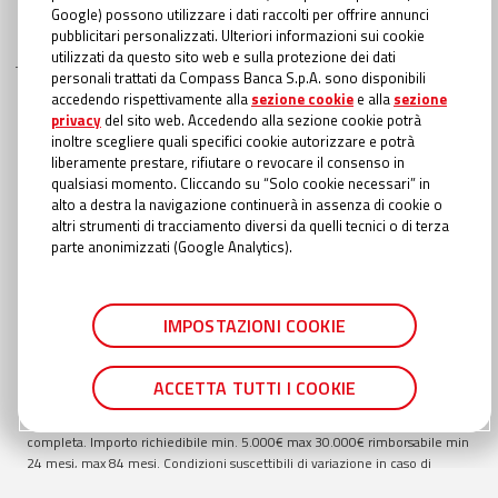
Google) possono utilizzare i dati raccolti per offrire annunci
pubblicitari personalizzati. Ulteriori informazioni sui cookie
utilizzati da questo sito web e sulla protezione dei dati
personali trattati da Compass Banca S.p.A. sono disponibili
INFORMAZIONI TRASPARENTI
accedendo rispettivamente alla
sezione cookie
e alla
sezione
privacy
del sito web. Accedendo alla sezione cookie potrà
Compass Banca S.p.A., Banca del Gruppo Monte dei Paschi di Siena; P.I.
inoltre scegliere quali specifici cookie autorizzare e potrà
Gruppo IVA Mediobanca: 10536040966 - Tutti i diritti riservati -
Dati
liberamente prestare, rifiutare o revocare il consenso in
Societari
- Messaggio pubblicitario con finalità promozionale. Offerta
qualsiasi momento. Cliccando su “Solo cookie necessari” in
valida fino al
30/09/2026
. Esempio rappresentativo di Prestito Personale:
alto a destra la navigazione continuerà in assenza di cookie o
importo totale del credito €
9.000
. Importo totale dovuto €
15.438,52
.
altri strumenti di tracciamento diversi da quelli tecnici o di terza
Modalità di rimborso con addebito diretto in conto (SDD). TAEG
18,40
%
parte anonimizzati (Google Analytics).
inclusivo di: interessi al TAN Fisso
16,20
%; spese di istruttoria pari a €
135,00
; spese incasso e gestione pratica €
1,00
a rata; oneri fiscali applicati
al contratto richiesti con prima rata €
22,84
; oneri fiscali applicati alle
comunicazioni periodiche di trasparenza €
0,00
; spese di invio
IMPOSTAZIONI COOKIE
comunicazione periodica di trasparenza annuale €
0,56
se cartacea
(gratuita online). Durata totale del finanziamento:
84
mesi. In caso di
approvazione del Prestito personale, la liquidazione avviene entro il
ACCETTA TUTTI I COOKIE
termine della giornata lavorativa successiva rispetto al momento in cui è
stata fornita in Filiale o in Agenzia Autorizzata la documentazione
completa. Importo richiedibile min.
5.000
€ max
30.000
€ rimborsabile min
24
mesi, max
84
mesi. Condizioni suscettibili di variazione in caso di
richiesta presentata in filiale TAN min
14,55
% TAN max
16,35
% TAEG min