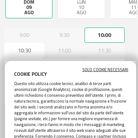
DOM
LUN
MA
09
10
11
AGO
AGO
AG
9:00
9:30
10:00
10:30
11:00
11:30
12:00
12:30
14:30
SOLO COOKIE NECESSARI
COOKIE POLICY
15:00
15:30
16:00
Questo sito utilizza cookie tecnici, analitici di terze parti
anonimizzati (Google Analytics), cookie di profilazione, questi
ultimi richiedono il consenso preventivo dell'utente. I primi, di
16:30
17:00
17:30
natura tecnica, garantiscono la normale navigazione e fruizione
del sito web; i secondi analizzano in forma anonima e/o
aggregata le informazioni sull'uso del sito da parte dell’utente
(pagine visitate, etc.) per fornire una migliore esperienza di
navigazione, i terzi fanno in modo che i messaggi di marketing
AVANTI
ricevuti dall’utente attraverso il sito web siano adeguati alle sue
preferenze. Fornendo il consenso, Compass e i partner (incluso