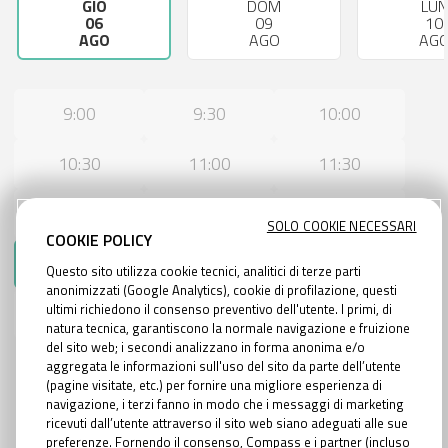
GIO
DOM
LUN
06
09
10
AGO
AGO
AG
9:00
9:30
10:00
10:30
11:00
11:30
12:00
12:30
14:30
SOLO COOKIE NECESSARI
COOKIE POLICY
15:00
15:30
16:00
Questo sito utilizza cookie tecnici, analitici di terze parti
anonimizzati (Google Analytics), cookie di profilazione, questi
ultimi richiedono il consenso preventivo dell'utente. I primi, di
16:30
17:00
natura tecnica, garantiscono la normale navigazione e fruizione
del sito web; i secondi analizzano in forma anonima e/o
aggregata le informazioni sull'uso del sito da parte dell’utente
(pagine visitate, etc.) per fornire una migliore esperienza di
navigazione, i terzi fanno in modo che i messaggi di marketing
AVANTI
ricevuti dall’utente attraverso il sito web siano adeguati alle sue
preferenze. Fornendo il consenso, Compass e i partner (incluso