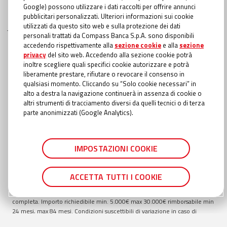
Google) possono utilizzare i dati raccolti per offrire annunci
pubblicitari personalizzati. Ulteriori informazioni sui cookie
utilizzati da questo sito web e sulla protezione dei dati
personali trattati da Compass Banca S.p.A. sono disponibili
INFORMAZIONI TRASPARENTI
accedendo rispettivamente alla
sezione cookie
e alla
sezione
privacy
del sito web. Accedendo alla sezione cookie potrà
Compass Banca S.p.A., Banca del Gruppo Monte dei Paschi di Siena; P.I.
inoltre scegliere quali specifici cookie autorizzare e potrà
Gruppo IVA Mediobanca: 10536040966 - Tutti i diritti riservati -
Dati
liberamente prestare, rifiutare o revocare il consenso in
Societari
- Messaggio pubblicitario con finalità promozionale. Offerta
qualsiasi momento. Cliccando su “Solo cookie necessari” in
valida fino al
30/09/2026
. Esempio rappresentativo di Prestito Personale:
alto a destra la navigazione continuerà in assenza di cookie o
importo totale del credito €
9.000
. Importo totale dovuto €
15.438,52
.
altri strumenti di tracciamento diversi da quelli tecnici o di terza
Modalità di rimborso con addebito diretto in conto (SDD). TAEG
18,40
%
parte anonimizzati (Google Analytics).
inclusivo di: interessi al TAN Fisso
16,20
%; spese di istruttoria pari a €
135,00
; spese incasso e gestione pratica €
1,00
a rata; oneri fiscali applicati
al contratto richiesti con prima rata €
22,84
; oneri fiscali applicati alle
comunicazioni periodiche di trasparenza €
0,00
; spese di invio
IMPOSTAZIONI COOKIE
comunicazione periodica di trasparenza annuale €
0,56
se cartacea
(gratuita online). Durata totale del finanziamento:
84
mesi. In caso di
approvazione del Prestito personale, la liquidazione avviene entro il
ACCETTA TUTTI I COOKIE
termine della giornata lavorativa successiva rispetto al momento in cui è
stata fornita in Filiale o in Agenzia Autorizzata la documentazione
completa. Importo richiedibile min.
5.000
€ max
30.000
€ rimborsabile min
24
mesi, max
84
mesi. Condizioni suscettibili di variazione in caso di
richiesta presentata in filiale TAN min
14,55
% TAN max
16,35
% TAEG min