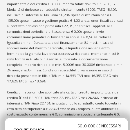
importo totale del credito €
9.000
. Importo totale dovuto €
15.438,52
.
Modalità di rimborso con addebito diretto in conto (SDD). TAEG
18,40
%
inclusivo di: interessi al TAN Fisso
16,20
%; spese di istruttoria pari a €
135,00
; spese incasso e gestione pratica €
1,00
a rata; oneri fiscali applicati
al contratto richiesti con prima rata €
22,84
; oneri fiscali applicati alle
comunicazioni periodiche di trasparenza €
0,00
; spese di invio
comunicazione periodica di trasparenza annuale €
0,56
se cartacea
(gratuita online). Durata totale del finanziamento:
84
mesi. In caso di
approvazione del Prestito personale, la liquidazione avviene entro il
termine della giornata lavorativa successiva rispetto al momento in cui è
stata fornita in Filiale o in Agenzia Autorizzata la documentazione
completa. Importo richiedibile min.
5.000
€ max
30.000
€ rimborsabile min
24
mesi, max
84
mesi. Condizioni suscettibili di variazione in caso di
richiesta presentata in filiale TAN min
14,55
% TAN max
16,35
% TAEG min
17,62
% TAEG max
18,69
%.
Condizioni economiche applicate alla carta di credito: importo totale del
credito (Fido) € 1.500€, TAN fisso 22,15%, TAEG max 24,54% inclusivo di:
interessi al TAN Fisso 22,15%; imposta di bollo su estratto conto (dovuta in
caso di saldo superiore a € 77,47) assolta da Compass; quota annuale € 0;
costo estratto conto mensile € 0; commissione acquisti e carburante € 0;
commissione anticipo contante (sportelli ATM) 4%; commissione anticipo
contante (presso Compass) 1%. Esempio rappresentativo di utilizzo della
SOLO COOKIE NECESSARI
COOKIE POLICY