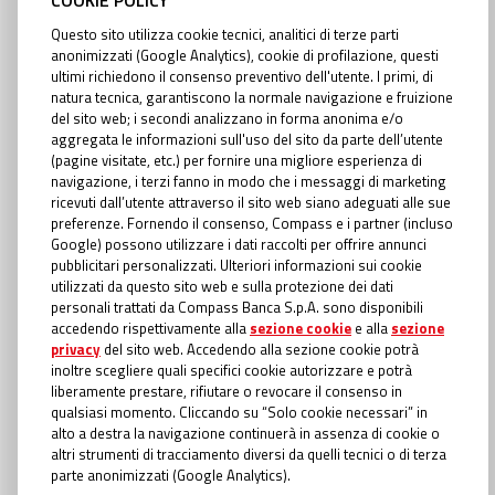
carta di credito effettuato il 10 settembre: importo utilizzato € 500.
Importo totale dovuto (estinguibile anticipatamente in qualsiasi momento
Questo sito utilizza cookie tecnici, analitici di terze parti
rimborsando il saldo residuo in un'unica soluzione senza spese) € 558,93.
anonimizzati (Google Analytics), cookie di profilazione, questi
12 rate mensili così composte: 11 rate da 50€ e 1 rata a conclusione del
ultimi richiedono il consenso preventivo dell'utente. I primi, di
piano di €8,93. Il contratto ha durata indeterminata. Il cliente ha diritto di
natura tecnica, garantiscono la normale navigazione e fruizione
recedere in qualsiasi momento senza spese. La rata mensile è variabile in
del sito web; i secondi analizzano in forma anonima e/o
base al saldo: fino a 1.000 euro la rata è pari a 50 euro; tra 1.000,01 e
aggregata le informazioni sull'uso del sito da parte dell’utente
2.000 euro è pari a 100 euro; tra 2.000,01 e 3.000 euro è pari a 150 euro;
(pagine visitate, etc.) per fornire una migliore esperienza di
oltre 3.000 euro è pari a 250 euro. Il numero delle rate e l'importo totale
navigazione, i terzi fanno in modo che i messaggi di marketing
dovuto non sono determinabili in anticipo in quanto variano in funzione
ricevuti dall’utente attraverso il sito web siano adeguati alle sue
degli utilizzi del Fido effettuati nonché dalla durata del piano di rimborso.
preferenze. Fornendo il consenso, Compass e i partner (incluso
Il Fido è accordato sulla base del merito creditizio del cliente valutato da
Google) possono utilizzare i dati raccolti per offrire annunci
Compass Banca S.p.A.. In caso di approvazione della richiesta di carta di
pubblicitari personalizzati. Ulteriori informazioni sui cookie
credito, la Filiale o l'Agenzia Autorizzata Compass personalizzerà la carta
utilizzati da questo sito web e sulla protezione dei dati
con i dati del Titolare e provvederà a consegnargliela o ad inviarla al suo
personali trattati da Compass Banca S.p.A. sono disponibili
domicilio. Il Programma "Cash is Back" è valido fino al 31/12/2026. Per le
accedendo rispettivamente alla
sezione cookie
e alla
sezione
condizioni applicabili al programma «Cash is Back» si rimanda al
privacy
del sito web. Accedendo alla sezione cookie potrà
Regolamento disponibile sul sito nella sezione carte di credito
inoltre scegliere quali specifici cookie autorizzare e potrà
https://www.compass.it/cashback-carta-di-credito.html
.
liberamente prestare, rifiutare o revocare il consenso in
qualsiasi momento. Cliccando su “Solo cookie necessari” in
Per le condizioni economiche e contrattuali relative al Prestito Personale e
alto a destra la navigazione continuerà in assenza di cookie o
alla Carta di Credito Easy, si rimanda ai documenti informativi disponibili
altri strumenti di tracciamento diversi da quelli tecnici o di terza
sul sito
www.compass.it
nella sezione trasparenza, presso le Filiali
parte anonimizzati (Google Analytics).
Compass o presso gli Agenti in attività finanziaria di Compass Banca