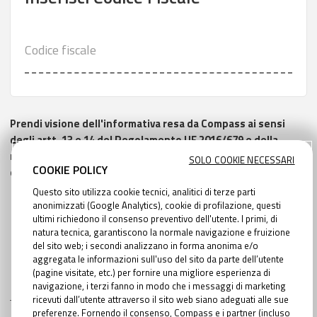
Codice fiscale
Prendi visione dell'informativa resa da Compass ai sensi
degli artt. 13 e 14 del Regolamento UE 2016/679 e della
normativa nazionale vigente in materia di protezione dei
SOLO COOKIE NECESSARI
COOKIE POLICY
dati personali
qui scaricabile
Questo sito utilizza cookie tecnici, analitici di terze parti
anonimizzati (Google Analytics), cookie di profilazione, questi
ultimi richiedono il consenso preventivo dell'utente. I primi, di
natura tecnica, garantiscono la normale navigazione e fruizione
AVANTI
del sito web; i secondi analizzano in forma anonima e/o
aggregata le informazioni sull'uso del sito da parte dell’utente
(pagine visitate, etc.) per fornire una migliore esperienza di
navigazione, i terzi fanno in modo che i messaggi di marketing
ricevuti dall’utente attraverso il sito web siano adeguati alle sue
preferenze. Fornendo il consenso, Compass e i partner (incluso