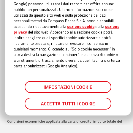
INFORMAZIONI TRASPARENTI
Google) possono utilizzare i dati raccolti per offrire annunci
Compass Banca S.p.A., Banca del Gruppo Monte dei Paschi di Siena; P.I.
pubblicitari personalizzati. Ulteriori informazioni sui cookie
Gruppo IVA Mediobanca: 10536040966 - Tutti i diritti riservati -
Dati
utilizzati da questo sito web e sulla protezione dei dati
Societari
- Messaggio pubblicitario con finalità promozionale. Offerta
personali trattati da Compass Banca S.p.A. sono disponibili
valida fino al
30/09/2026
. Esempio rappresentativo di Prestito Personale:
accedendo rispettivamente alla
sezione cookie
e alla
sezione
importo totale del credito €
9.000
. Importo totale dovuto €
15.438,52
.
privacy
del sito web. Accedendo alla sezione cookie potrà
Modalità di rimborso con addebito diretto in conto (SDD). TAEG
18,40
%
inoltre scegliere quali specifici cookie autorizzare e potrà
inclusivo di: interessi al TAN Fisso
16,20
%; spese di istruttoria pari a €
liberamente prestare, rifiutare o revocare il consenso in
135,00
; spese incasso e gestione pratica €
1,00
a rata; oneri fiscali applicati
qualsiasi momento. Cliccando su “Solo cookie necessari” in
al contratto richiesti con prima rata €
22,84
; oneri fiscali applicati alle
alto a destra la navigazione continuerà in assenza di cookie o
comunicazioni periodiche di trasparenza €
0,00
; spese di invio
altri strumenti di tracciamento diversi da quelli tecnici o di terza
comunicazione periodica di trasparenza annuale €
0,56
se cartacea
parte anonimizzati (Google Analytics).
(gratuita online). Durata totale del finanziamento:
84
mesi. In caso di
approvazione del Prestito personale, la liquidazione avviene entro il
termine della giornata lavorativa successiva rispetto al momento in cui è
IMPOSTAZIONI COOKIE
stata fornita in Filiale o in Agenzia Autorizzata la documentazione
completa. Importo richiedibile min.
5.000
€ max
30.000
€ rimborsabile min
24
mesi, max
84
mesi. Condizioni suscettibili di variazione in caso di
ACCETTA TUTTI I COOKIE
richiesta presentata in filiale TAN min
14,55
% TAN max
16,35
% TAEG min
17,62
% TAEG max
18,69
%.
Condizioni economiche applicate alla carta di credito: importo totale del
credito (Fido) € 1.500€, TAN fisso 22,15%, TAEG max 24,54% inclusivo di:
interessi al TAN Fisso 22,15%; imposta di bollo su estratto conto (dovuta in