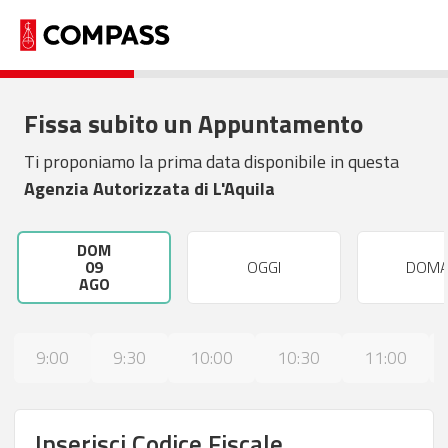
Fissa subito un Appuntamento
Ti proponiamo la prima data disponibile in questa
Agenzia Autorizzata di L'Aquila
DOM
09
OGGI
DOMA
AGO
9:00
9:30
10:00
10:30
11:00
Inserisci Codice Fiscale