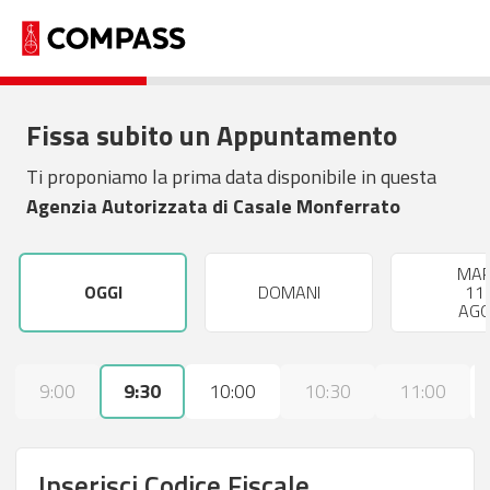
Fissa subito un Appuntamento
Ti proponiamo la prima data disponibile in questa
Agenzia Autorizzata di Casale Monferrato
MA
OGGI
DOMANI
11
AG
9:00
9:30
10:00
10:30
11:00
Inserisci Codice Fiscale