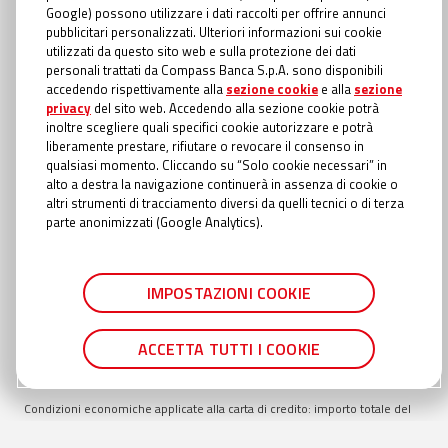
INFORMAZIONI TRASPARENTI
Google) possono utilizzare i dati raccolti per offrire annunci
Compass Banca S.p.A., Banca del Gruppo Monte dei Paschi di Siena; P.I.
pubblicitari personalizzati. Ulteriori informazioni sui cookie
Gruppo IVA Mediobanca: 10536040966 - Tutti i diritti riservati -
Dati
utilizzati da questo sito web e sulla protezione dei dati
Societari
- Messaggio pubblicitario con finalità promozionale. Offerta
personali trattati da Compass Banca S.p.A. sono disponibili
valida fino al
30/09/2026
. Esempio rappresentativo di Prestito Personale:
accedendo rispettivamente alla
sezione cookie
e alla
sezione
importo totale del credito €
9.000
. Importo totale dovuto €
15.438,52
.
privacy
del sito web. Accedendo alla sezione cookie potrà
Modalità di rimborso con addebito diretto in conto (SDD). TAEG
18,40
%
inoltre scegliere quali specifici cookie autorizzare e potrà
inclusivo di: interessi al TAN Fisso
16,20
%; spese di istruttoria pari a €
liberamente prestare, rifiutare o revocare il consenso in
135,00
; spese incasso e gestione pratica €
1,00
a rata; oneri fiscali applicati
qualsiasi momento. Cliccando su “Solo cookie necessari” in
al contratto richiesti con prima rata €
22,84
; oneri fiscali applicati alle
alto a destra la navigazione continuerà in assenza di cookie o
comunicazioni periodiche di trasparenza €
0,00
; spese di invio
altri strumenti di tracciamento diversi da quelli tecnici o di terza
comunicazione periodica di trasparenza annuale €
0,56
se cartacea
parte anonimizzati (Google Analytics).
(gratuita online). Durata totale del finanziamento:
84
mesi. In caso di
approvazione del Prestito personale, la liquidazione avviene entro il
termine della giornata lavorativa successiva rispetto al momento in cui è
IMPOSTAZIONI COOKIE
stata fornita in Filiale o in Agenzia Autorizzata la documentazione
completa. Importo richiedibile min.
5.000
€ max
30.000
€ rimborsabile min
24
mesi, max
84
mesi. Condizioni suscettibili di variazione in caso di
ACCETTA TUTTI I COOKIE
richiesta presentata in filiale TAN min
14,55
% TAN max
16,35
% TAEG min
17,62
% TAEG max
18,69
%.
Condizioni economiche applicate alla carta di credito: importo totale del
credito (Fido) € 1.500€, TAN fisso 22,15%, TAEG max 24,54% inclusivo di:
interessi al TAN Fisso 22,15%; imposta di bollo su estratto conto (dovuta in