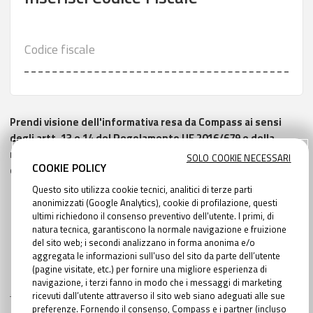
Codice fiscale
Prendi visione dell'informativa resa da Compass ai sensi
degli artt. 13 e 14 del Regolamento UE 2016/679 e della
normativa nazionale vigente in materia di protezione dei
SOLO COOKIE NECESSARI
COOKIE POLICY
dati personali
qui scaricabile
Questo sito utilizza cookie tecnici, analitici di terze parti
anonimizzati (Google Analytics), cookie di profilazione, questi
ultimi richiedono il consenso preventivo dell'utente. I primi, di
natura tecnica, garantiscono la normale navigazione e fruizione
AVANTI
del sito web; i secondi analizzano in forma anonima e/o
aggregata le informazioni sull'uso del sito da parte dell’utente
(pagine visitate, etc.) per fornire una migliore esperienza di
navigazione, i terzi fanno in modo che i messaggi di marketing
ricevuti dall’utente attraverso il sito web siano adeguati alle sue
preferenze. Fornendo il consenso, Compass e i partner (incluso