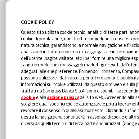
COOKIE POLICY
Questo sito utilizza cookie tecnici, analitici di terze parti ano
I
cookie di profilazione, questi ultimi richiedono il consenso prev
natura tecnica, garantiscono la normale navigazione e fruizio
analizzano in forma anonima e/o aggregata le informazioni su
dell’utente (pagine visitate, etc.) per fornire una migliore esp
C
fanno in modo che i messaggi di marketing ricevuti dall’utent
adeguati alle sue preferenze. Fornendo il consenso, Compass 
possono utilizzare i dati raccolti per offrire annunci pubblicita
informazioni sui cookie utilizzati da questo sito web e sulla 
trattati da Compass Banca S.p.A. sono disponibili accedendo
Prend
cookie
e alla
sezione privacy
del sito web. Accedendo alla se
del 
scegliere quali specifici cookie autorizzare e potrà liberament
revocare il consenso in qualsiasi momento. Cliccando su “Solo
mate
destra la navigazione continuerà in assenza di cookie o altri
diversi da quelli tecnici o di terza parte anonimizzati (Google 