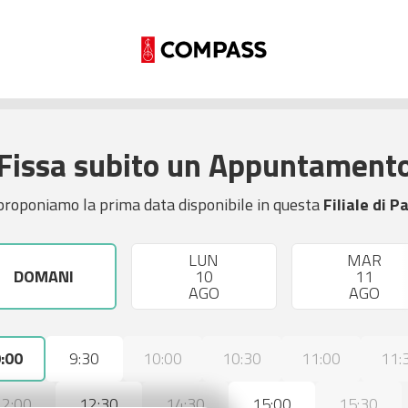
Fissa subito un Appuntament
proponiamo la prima data disponibile in questa
Filiale di P
LUN
MAR
DOMANI
10
11
AGO
AGO
:00
9:30
10:00
10:30
11:00
11:
12:00
12:30
14:30
15:00
15:30