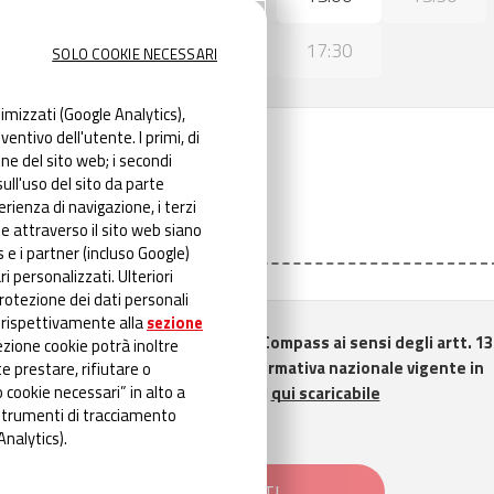
16:00
16:30
17:00
17:30
SOLO COOKIE NECESSARI
nimizzati (Google Analytics),
nserisci Codice Fiscale
entivo dell'utente. I primi, di
ne del sito web; i secondi
ll'uso del sito da parte
erienza di navigazione, i terzi
odice fiscale
e attraverso il sito web siano
e i partner (incluso Google)
ri personalizzati. Ulteriori
protezione dei dati personali
 rispettivamente alla
sezione
i visione dell'informativa resa da Compass ai sensi degli artt. 13
zione cookie potrà inoltre
Regolamento UE 2016/679 e della normativa nazionale vigente in
e prestare, rifiutare o
 cookie necessari” in alto a
ria di protezione dei dati personali
qui scaricabile
 strumenti di tracciamento
Analytics).
AVANTI