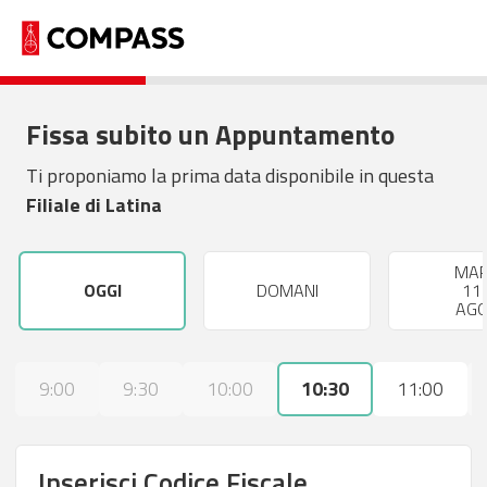
Fissa subito un Appuntamento
Ti proponiamo la prima data disponibile in questa
Filiale di Latina
MA
OGGI
DOMANI
11
AG
9:00
9:30
10:00
10:30
11:00
Inserisci Codice Fiscale