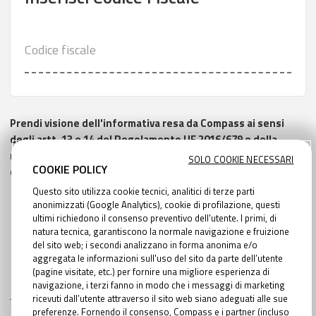
Codice fiscale
Prendi visione dell'informativa resa da Compass ai sensi
degli artt. 13 e 14 del Regolamento UE 2016/679 e della
normativa nazionale vigente in materia di protezione dei
SOLO COOKIE NECESSARI
COOKIE POLICY
dati personali
qui scaricabile
Questo sito utilizza cookie tecnici, analitici di terze parti
anonimizzati (Google Analytics), cookie di profilazione, questi
ultimi richiedono il consenso preventivo dell'utente. I primi, di
natura tecnica, garantiscono la normale navigazione e fruizione
AVANTI
del sito web; i secondi analizzano in forma anonima e/o
aggregata le informazioni sull'uso del sito da parte dell’utente
(pagine visitate, etc.) per fornire una migliore esperienza di
navigazione, i terzi fanno in modo che i messaggi di marketing
ricevuti dall’utente attraverso il sito web siano adeguati alle sue
preferenze. Fornendo il consenso, Compass e i partner (incluso