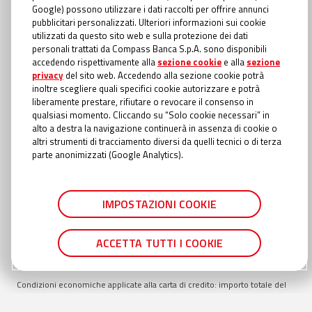
INFORMAZIONI TRASPARENTI
Google) possono utilizzare i dati raccolti per offrire annunci
Compass Banca S.p.A., Banca del Gruppo Monte dei Paschi di Siena; P.I.
pubblicitari personalizzati. Ulteriori informazioni sui cookie
Gruppo IVA Mediobanca: 10536040966 - Tutti i diritti riservati -
Dati
utilizzati da questo sito web e sulla protezione dei dati
Societari
- Messaggio pubblicitario con finalità promozionale. Offerta
personali trattati da Compass Banca S.p.A. sono disponibili
valida fino al
30/09/2026
. Esempio rappresentativo di Prestito Personale:
accedendo rispettivamente alla
sezione cookie
e alla
sezione
importo totale del credito €
9.000
. Importo totale dovuto €
15.438,52
.
privacy
del sito web. Accedendo alla sezione cookie potrà
Modalità di rimborso con addebito diretto in conto (SDD). TAEG
18,40
%
inoltre scegliere quali specifici cookie autorizzare e potrà
inclusivo di: interessi al TAN Fisso
16,20
%; spese di istruttoria pari a €
liberamente prestare, rifiutare o revocare il consenso in
135,00
; spese incasso e gestione pratica €
1,00
a rata; oneri fiscali applicati
qualsiasi momento. Cliccando su “Solo cookie necessari” in
al contratto richiesti con prima rata €
22,84
; oneri fiscali applicati alle
alto a destra la navigazione continuerà in assenza di cookie o
comunicazioni periodiche di trasparenza €
0,00
; spese di invio
altri strumenti di tracciamento diversi da quelli tecnici o di terza
comunicazione periodica di trasparenza annuale €
0,56
se cartacea
parte anonimizzati (Google Analytics).
(gratuita online). Durata totale del finanziamento:
84
mesi. In caso di
approvazione del Prestito personale, la liquidazione avviene entro il
termine della giornata lavorativa successiva rispetto al momento in cui è
IMPOSTAZIONI COOKIE
stata fornita in Filiale o in Agenzia Autorizzata la documentazione
completa. Importo richiedibile min.
5.000
€ max
30.000
€ rimborsabile min
24
mesi, max
84
mesi. Condizioni suscettibili di variazione in caso di
ACCETTA TUTTI I COOKIE
richiesta presentata in filiale TAN min
14,55
% TAN max
16,35
% TAEG min
17,62
% TAEG max
18,69
%.
Condizioni economiche applicate alla carta di credito: importo totale del
credito (Fido) € 1.500€, TAN fisso 22,15%, TAEG max 24,54% inclusivo di:
interessi al TAN Fisso 22,15%; imposta di bollo su estratto conto (dovuta in