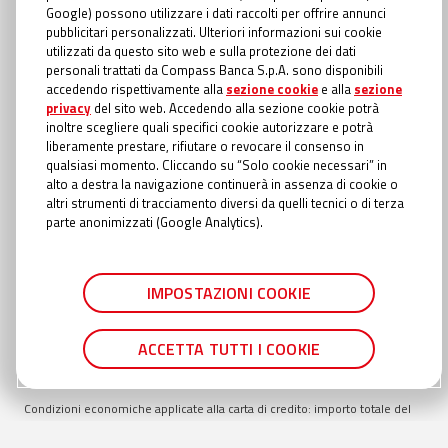
INFORMAZIONI TRASPARENTI
Google) possono utilizzare i dati raccolti per offrire annunci
Compass Banca S.p.A., Banca del Gruppo Monte dei Paschi di Siena; P.I.
pubblicitari personalizzati. Ulteriori informazioni sui cookie
Gruppo IVA Mediobanca: 10536040966 - Tutti i diritti riservati -
Dati
utilizzati da questo sito web e sulla protezione dei dati
Societari
- Messaggio pubblicitario con finalità promozionale. Offerta
personali trattati da Compass Banca S.p.A. sono disponibili
valida fino al
30/09/2026
. Esempio rappresentativo di Prestito Personale:
accedendo rispettivamente alla
sezione cookie
e alla
sezione
importo totale del credito €
9.000
. Importo totale dovuto €
15.438,52
.
privacy
del sito web. Accedendo alla sezione cookie potrà
Modalità di rimborso con addebito diretto in conto (SDD). TAEG
18,40
%
inoltre scegliere quali specifici cookie autorizzare e potrà
inclusivo di: interessi al TAN Fisso
16,20
%; spese di istruttoria pari a €
liberamente prestare, rifiutare o revocare il consenso in
135,00
; spese incasso e gestione pratica €
1,00
a rata; oneri fiscali applicati
qualsiasi momento. Cliccando su “Solo cookie necessari” in
al contratto richiesti con prima rata €
22,84
; oneri fiscali applicati alle
alto a destra la navigazione continuerà in assenza di cookie o
comunicazioni periodiche di trasparenza €
0,00
; spese di invio
altri strumenti di tracciamento diversi da quelli tecnici o di terza
comunicazione periodica di trasparenza annuale €
0,56
se cartacea
parte anonimizzati (Google Analytics).
(gratuita online). Durata totale del finanziamento:
84
mesi. In caso di
approvazione del Prestito personale, la liquidazione avviene entro il
termine della giornata lavorativa successiva rispetto al momento in cui è
IMPOSTAZIONI COOKIE
stata fornita in Filiale o in Agenzia Autorizzata la documentazione
completa. Importo richiedibile min.
5.000
€ max
30.000
€ rimborsabile min
24
mesi, max
84
mesi. Condizioni suscettibili di variazione in caso di
ACCETTA TUTTI I COOKIE
richiesta presentata in filiale TAN min
14,55
% TAN max
16,35
% TAEG min
17,62
% TAEG max
18,69
%.
Condizioni economiche applicate alla carta di credito: importo totale del
credito (Fido) € 1.500€, TAN fisso 22,15%, TAEG max 24,54% inclusivo di:
interessi al TAN Fisso 22,15%; imposta di bollo su estratto conto (dovuta in