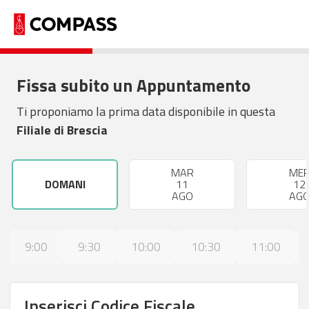
Fissa subito un Appuntamento
Ti proponiamo la prima data disponibile in questa
Filiale di Brescia
MAR
ME
DOMANI
11
12
AGO
AG
9:00
9:30
10:00
10:30
11:00
Inserisci Codice Fiscale