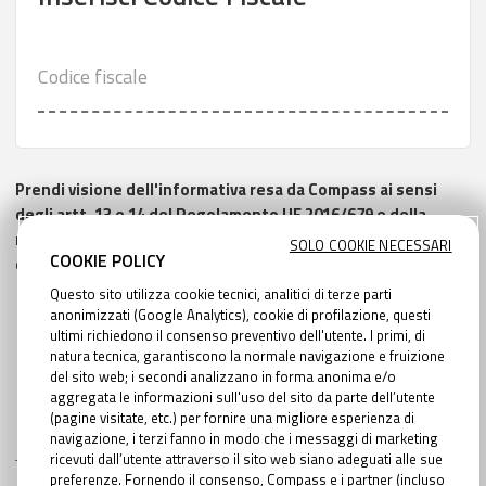
Codice fiscale
Prendi visione dell'informativa resa da Compass ai sensi
degli artt. 13 e 14 del Regolamento UE 2016/679 e della
normativa nazionale vigente in materia di protezione dei
SOLO COOKIE NECESSARI
COOKIE POLICY
dati personali
qui scaricabile
Questo sito utilizza cookie tecnici, analitici di terze parti
anonimizzati (Google Analytics), cookie di profilazione, questi
ultimi richiedono il consenso preventivo dell'utente. I primi, di
natura tecnica, garantiscono la normale navigazione e fruizione
AVANTI
del sito web; i secondi analizzano in forma anonima e/o
aggregata le informazioni sull'uso del sito da parte dell’utente
(pagine visitate, etc.) per fornire una migliore esperienza di
navigazione, i terzi fanno in modo che i messaggi di marketing
ricevuti dall’utente attraverso il sito web siano adeguati alle sue
preferenze. Fornendo il consenso, Compass e i partner (incluso